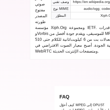
https://en.wikipedia.o
وصف تقني
صوتي
audio/ogg; code
نوع MIME
مفتوح
Xiph.
المطوّر
المصدر
طورته
مؤسسة Xiph.Org ومجموعة IETF. يجمع بين قدرات Speex للكلام
وVorbis للموسيقى، ويقدم جودة أفضل من MP3 وAAC وOgg Vorbis عند
نفس معدلات البت. يدعم معدلات بت من 6 كيلوبت/ثانية للكلام حتى 510
ية الجودة. أصبح معيار الصوت الافتراضي في
WebRTC ومتصفحات الإنترنت الحديثة.
FAQ
كيف أحوّل MPEG إلى OPUS؟