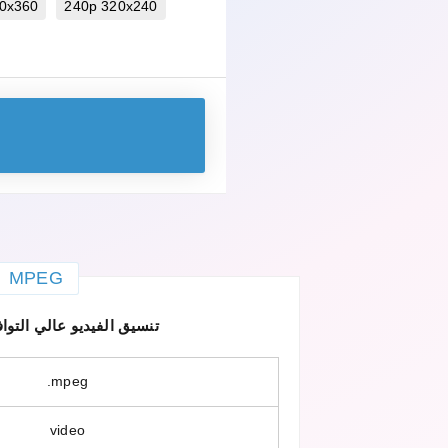
0x360
240p 320x240
MPEG
MPEG — تنسيق الفيديو عالي التو
.mpeg
video