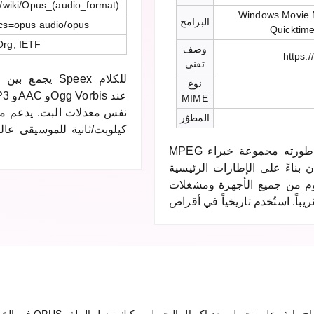
rg/wiki/Opus_(audio_format)
Windows Movie M
البرامج
cs=opus audio/opus
Quicktim
Org, IETF
وصف
https:
تقني
نوع
MIME
المطوّر
كيلوبت/ثانية للموسيقى عال
MPEG أحد أقدم تنسيقات الفيديو الأكثر توافقاً، طورته مجموعة خبراء
بناءً على الإطارات الرئيسية
م من جميع الأجهزة ومشغلات