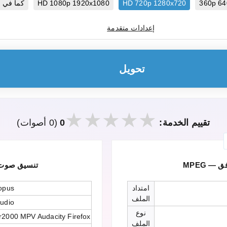
360p 64
HD 720p 1280x720
HD 1080p 1920x1080
كما في 
إعدادات متقدمة
تحويل
تقييم الخدمة:
0
(0 أصوات)
افق
Opus — تنسيق 
امتداد
opus
الملف
udio
نوع
r2000 MPV Audacity Firefox
الملف