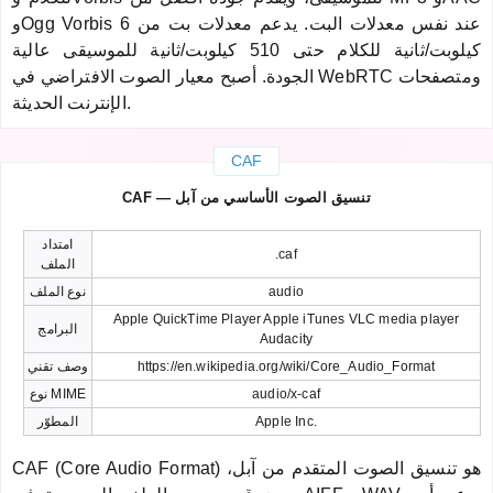
وOgg Vorbis عند نفس معدلات البت. يدعم معدلات بت من 6
كيلوبت/ثانية للكلام حتى 510 كيلوبت/ثانية للموسيقى عالية
الجودة. أصبح معيار الصوت الافتراضي في WebRTC ومتصفحات
الإنترنت الحديثة.
CAF
CAF — تنسيق الصوت الأساسي من آبل
امتداد
.caf
الملف
audio
نوع الملف
Apple QuickTime Player Apple iTunes VLC media player
البرامج
Audacity
https://en.wikipedia.org/wiki/Core_Audio_Format
وصف تقني
audio/x-caf
نوع MIME
Apple Inc.
المطوّر
CAF (Core Audio Format) هو تنسيق الصوت المتقدم من آبل،