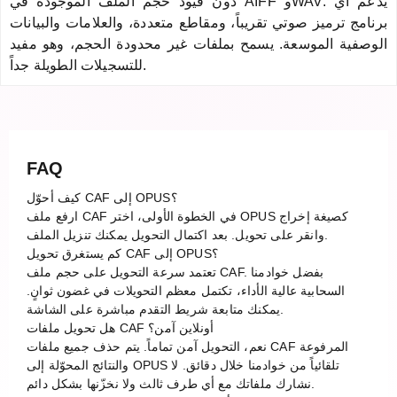
دون قيود حجم الملف الموجودة في AIFF وWAV. يدعم أي
برنامج ترميز صوتي تقريباً، ومقاطع متعددة، والعلامات والبيانات
الوصفية الموسعة. يسمح بملفات غير محدودة الحجم، وهو مفيد
للتسجيلات الطويلة جداً.
FAQ
كيف أحوّل CAF إلى OPUS؟
ارفع ملف CAF في الخطوة الأولى، اختر OPUS كصيغة إخراج
وانقر على تحويل. بعد اكتمال التحويل يمكنك تنزيل الملف.
كم يستغرق تحويل CAF إلى OPUS؟
تعتمد سرعة التحويل على حجم ملف CAF. بفضل خوادمنا
السحابية عالية الأداء، تكتمل معظم التحويلات في غضون ثوانٍ.
يمكنك متابعة شريط التقدم مباشرة على الشاشة.
هل تحويل ملفات CAF أونلاين آمن؟
نعم، التحويل آمن تماماً. يتم حذف جميع ملفات CAF المرفوعة
والنتائج المحوّلة إلى OPUS تلقائياً من خوادمنا خلال دقائق. لا
نشارك ملفاتك مع أي طرف ثالث ولا نخزّنها بشكل دائم.