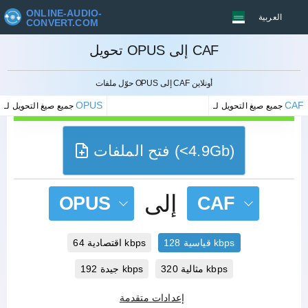
ONLINE-AUDIO-
العربية
CONVERT.COM
تحويل OPUS إلى CAF
إلغاء
حوّل ملفات OPUS إلى CAF أونلاين
OPUS
CAF
جميع صيغ التحويل لـ
جميع صيغ التحويل لـ
فتح الملفات (<4.9Gb)
إلى
OPUS
CAF
قياسية 128 kbps
اقتصادية 64 kbps
مثالية 320 kbps
جيدة 192 kbps
إعدادات متقدمة