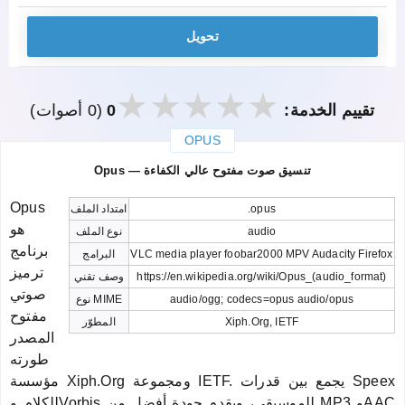
تحويل
تقييم الخدمة:
0
(0 أصوات)
OPUS
закрыть
Opus — تنسيق صوت مفتوح عالي الكفاءة
Opus
.opus
امتداد الملف
هو
audio
نوع الملف
برنامج
VLC media player foobar2000 MPV Audacity Firefox
البرامج
ترميز
https://en.wikipedia.org/wiki/Opus_(audio_format)
وصف تقني
صوتي
audio/ogg; codecs=opus audio/opus
نوع MIME
مفتوح
Xiph.Org, IETF
المطوّر
المصدر
طورته
مؤسسة Xiph.Org ومجموعة IETF. يجمع بين قدرات Speex
للكلام وVorbis للموسيقى، ويقدم جودة أفضل من MP3 وAAC