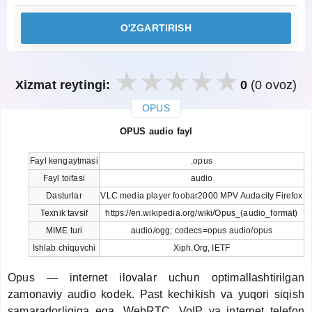
O'ZGARTIRISH
Xizmat reytingi:
0
(0 ovoz)
OPUS
закрыть
OPUS audio fayl
Fayl kengaytmasi
.opus
Fayl toifasi
audio
Dasturlar
VLC media player foobar2000 MPV Audacity Firefox
Texnik tavsif
https://en.wikipedia.org/wiki/Opus_(audio_format)
MIME turi
audio/ogg; codecs=opus audio/opus
Ishlab chiquvchi
Xiph.Org, IETF
Opus — internet ilovalar uchun optimallashtirilgan
zamonaviy audio kodek. Past kechikish va yuqori siqish
samaradorligiga ega. WebRTC, VoIP va internet telefon