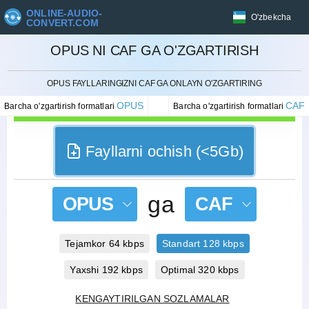
ONLINE-AUDIO-
O'zbekcha
CONVERT.COM
OPUS NI CAF GA O'ZGARTIRISH
BEKOR QILISH
OPUS FAYLLARINGIZNI CAF GA ONLAYN O'ZGARTIRING
OPUS
CAF
Barcha o'zgartirish formatlari
Barcha o'zgartirish formatlari
Fayllarni ochish (<5Gb)
ga
OPUS
CAF
Tejamkor 64 kbps
Standart 128 kbps
Yaxshi 192 kbps
Optimal 320 kbps
KENGAYTIRILGAN SOZLAMALAR