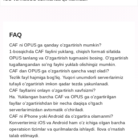
FAQ
CAF ni OPUS ga qanday o'zgartirish mumkin?
1-bosqichda CAF faylini yuklang, chiqish formati sifatida
OPUS tanlang va O'zgartirish tugmasini bosing. O'zgartirish
tugallangandan so'ng faylni yuklab olishingiz mumkin.
CAF dan OPUS ga o'zgartirish qancha vaqt oladi?
Tezlik fayl hajmiga bog'liq. Yuqori unumdorli serverlarimiz
tufayli o'zgartirish imkon qadar tezda yakunlanadi.
CAF fayllarini onlayn o'zgartirish xavfsizmi?
Ha. Yuklangan barcha CAF va OPUS ga o'zgartirilgan
fayllar o'zgartirishdan bir necha daqiqa o'tgach
serverlarimizdan avtomatik o'chiriladi.
CAF ni iPhone yoki Android da o'zgartira olamanmi?
Konverterimiz iOS va Android ham o'z ichiga olgan barcha
operatsion tizimlar va qurilmalarda ishlaydi. Ilova o'rnatish
talab etilmaydi.