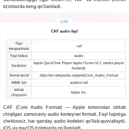
tizimlarida keng qo'llaniladi.
CAF
CAF audio fayl
Fayl
.caf
kengaytmasi
Fayl toifasi
audio
Apple QuickTime Player Apple iTunes VLC media player
Dasturlar
Audacity
Texnik tavsif
https://en.wikipedia.org/wiki/Core_Audio_Format
MIME turi
audio/x-caf
Ishlab
Apple Inc.
chiquvchi
CAF (Core Audio Format) — Apple tomonidan ishlab
chiqilgan zamonaviy audio konteyner formati. Fayl hajmiga
cheklovsiz, har qanday audio kodekni qo'llab-quvvatlaydi.
iOS va macOS tizimlarida qo'llaniladi.