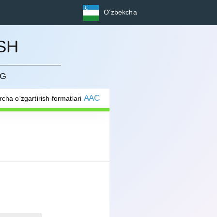
O'zbekcha
SH
NG
AAC
rcha o'zgartirish formatlari