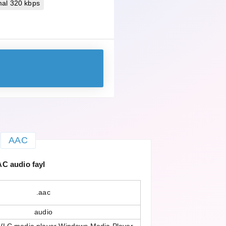
mal 320 kbps
AAC
C audio fayl
.aac
audio