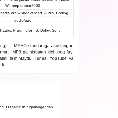
 VLC media player Windows Media Player
Winamp foobar2000
ikipedia.org/wiki/Advanced_Audio_Coding
audio/aac
l Labs, Fraunhofer IIS, Dolby, Sony
ng) — MPEG standartiga asoslangan
formati. MP3 ga nisbatan kichikroq fayl
atini ta'minlaydi. iTunes, YouTube va
di.
ing. O'zgartirish tugallangandan