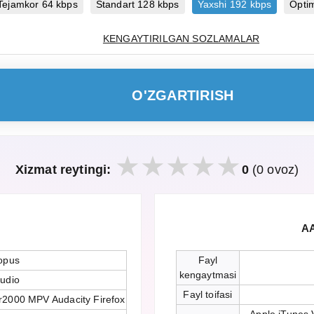
Tejamkor 64 kbps
Standart 128 kbps
Yaxshi 192 kbps
Opti
KENGAYTIRILGAN SOZLAMALAR
O'ZGARTIRISH
Xizmat reytingi:
0
(0 ovoz)
AA
opus
Fayl
kengaytmasi
udio
Fayl toifasi
r2000 MPV Audacity Firefox