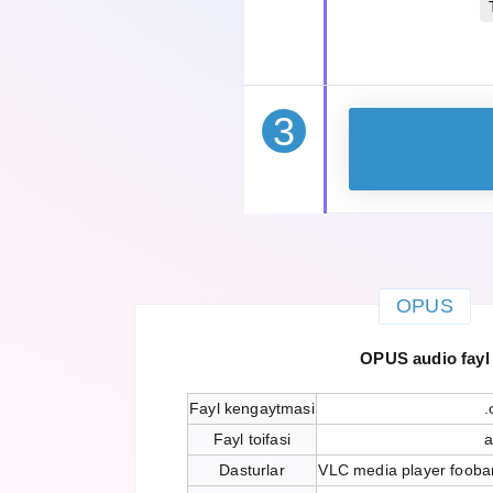
3
OPUS
OPUS audio fayl
Fayl kengaytmasi
.
Fayl toifasi
a
Dasturlar
VLC media player fooba