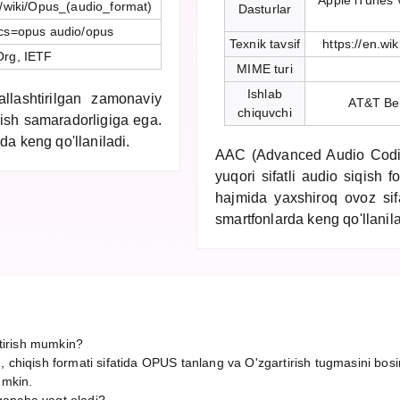
Apple iTunes
rg/wiki/Opus_(audio_format)
Dasturlar
cs=opus audio/opus
Texnik tavsif
https://en.w
Org, IETF
MIME turi
Ishlab
llashtirilgan zamonaviy
AT&T Bel
chiquvchi
qish samaradorligiga ega.
da keng qo'llaniladi.
AAC (Advanced Audio Codi
yuqori sifatli audio siqish 
hajmida yaxshiroq ovoz sif
smartfonlarda keng qo'llanila
tirish mumkin?
, chiqish formati sifatida OPUS tanlang va O'zgartirish tugmasini bos
umkin.