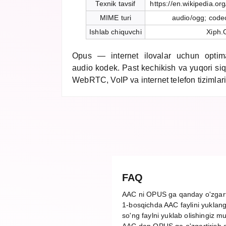
Texnik tavsif
https://en.wikipedia.o
MIME turi
audio/ogg; code
Ishlab chiquvchi
Xiph.
Opus — internet ilovalar uchun optima
audio kodek. Past kechikish va yuqori si
WebRTC, VoIP va internet telefon tizimlari
FAQ
AAC ni OPUS ga qanday o'zgar
1-bosqichda AAC faylini yuklang
so'ng faylni yuklab olishingiz m