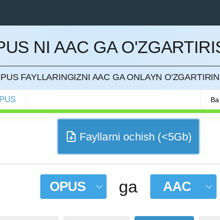
PUS NI AAC GA O'ZGARTIRI
QILISH
PUS FAYLLARINGIZNI AAC GA ONLAYN O'ZGARTIRI
PUS
Ba
Fayllarni ochish (<5Gb)
ga
OPUS
AAC