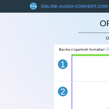
ONLINE-AUDIO-CONVERT.COM
O
BEKOR 
O
O
Barcha o'zgartirish formatlari
1
2