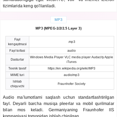
tizimlarida keng qo'llaniladi.
MP3
MP3 (MPEG-1/2/2.5 Layer 3)
Fayl
.mp3
kengaytmasi
Fayl toifasi
audio
Windows Media Player VLC media player Audacity Apple
Dasturlar
iTunes
Texnik tavsif
https://en.wikipedia.org/wiki/MP3
MIME turi
audio/mp3
Ishlab
Fraunhofer Society
chiquvchi
Audio ma'lumotlarni saqlash uchun standartlashtirilgan
fayl. Deyarli barcha musiqa pleerlar va mobil qurilmalar
bilan mos keladi. Germaniyaning Fraunhofer IIS
kompaniyasi tomonidan ishlab chiqilgan.