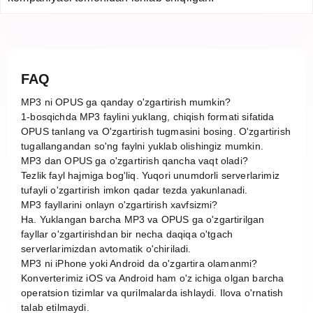
FAQ
MP3 ni OPUS ga qanday o'zgartirish mumkin?
1-bosqichda MP3 faylini yuklang, chiqish formati sifatida
OPUS tanlang va O'zgartirish tugmasini bosing. O'zgartirish
tugallangandan so'ng faylni yuklab olishingiz mumkin.
MP3 dan OPUS ga o'zgartirish qancha vaqt oladi?
Tezlik fayl hajmiga bog'liq. Yuqori unumdorli serverlarimiz
tufayli o'zgartirish imkon qadar tezda yakunlanadi.
MP3 fayllarini onlayn o'zgartirish xavfsizmi?
Ha. Yuklangan barcha MP3 va OPUS ga o'zgartirilgan
fayllar o'zgartirishdan bir necha daqiqa o'tgach
serverlarimizdan avtomatik o'chiriladi.
MP3 ni iPhone yoki Android da o'zgartira olamanmi?
Konverterimiz iOS va Android ham o'z ichiga olgan barcha
operatsion tizimlar va qurilmalarda ishlaydi. Ilova o'rnatish
talab etilmaydi.