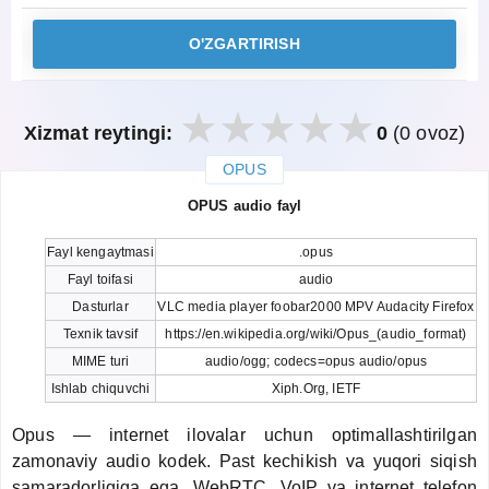
O'ZGARTIRISH
Xizmat reytingi:
0
(0 ovoz)
OPUS
закрыть
OPUS audio fayl
Fayl kengaytmasi
.opus
Fayl toifasi
audio
Dasturlar
VLC media player foobar2000 MPV Audacity Firefox
Texnik tavsif
https://en.wikipedia.org/wiki/Opus_(audio_format)
MIME turi
audio/ogg; codecs=opus audio/opus
Ishlab chiquvchi
Xiph.Org, IETF
Opus — internet ilovalar uchun optimallashtirilgan
zamonaviy audio kodek. Past kechikish va yuqori siqish
samaradorligiga ega. WebRTC, VoIP va internet telefon