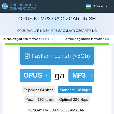
ONLINE-AUDIO-
O'zbekcha
CONVERT.COM
OPUS NI MP3 GA O'ZGARTIRISH
BEKOR QILISH
OPUS FAYLLARINGIZNI MP3 GA ONLAYN O'ZGARTIRING
OPUS
MP3
Barcha o'zgartirish formatlari
Barcha o'zgartirish formatlari
Fayllarni ochish (<5Gb)
ga
OPUS
MP3
Tejamkor 64 kbps
Standart 128 kbps
Yaxshi 192 kbps
Optimal 320 kbps
KENGAYTIRILGAN SOZLAMALAR