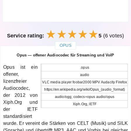
Service rating:
5
(6 votes)
OPUS
закрыть
Opus — offener Audiocodec für Streaming und VoIP
Opus ist ein
.opus
offener,
audio
lizenzfreier
VLC media player foobar2000 MPV Audacity Firefox
Audiocodec,
https://en.wikipedia.org/wiki/Opus_(audio_format)
der 2012 von
audio/ogg; codecs=opus audio/opus
Xiph.Org und
Xiph.Org, IETF
der IETF
standardisiert
wurde. Er vereint die Stärken von CELT (Musik) und SILK
(Sprache) und übertrifft MP3, AAC und Vorbis bei gleicher