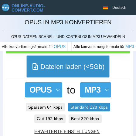
ONLINE-AUDIO-
Deutsch
CONVERT.COM
OPUS IN MP3 KONVERTIEREN
STORNIEREN
OPUS-DATEIEN SCHNELL UND KOSTENLOS IN MP3 UMWANDELN
OPUS
MP3
Alle konvertierungsformate für
Alle konvertierungsformate für
Dateien laden (<5Gb)
to
OPUS
MP3
Sparsam 64 kbps
Standard 128 kbps
Gut 192 kbps
Best 320 kbps
ERWEITERTE EINSTELLUNGEN