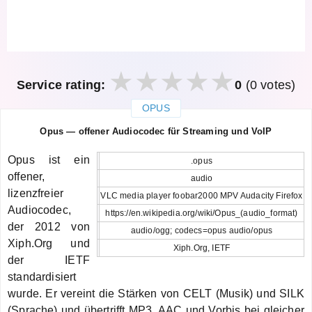
Service rating:
0
(0 votes)
OPUS
закрыть
Opus — offener Audiocodec für Streaming und VoIP
Opus ist ein
.opus
offener,
audio
lizenzfreier
VLC media player foobar2000 MPV Audacity Firefox
Audiocodec,
https://en.wikipedia.org/wiki/Opus_(audio_format)
der 2012 von
audio/ogg; codecs=opus audio/opus
Xiph.Org und
Xiph.Org, IETF
der IETF
standardisiert
wurde. Er vereint die Stärken von CELT (Musik) und SILK
(Sprache) und übertrifft MP3, AAC und Vorbis bei gleicher