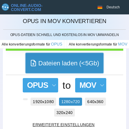
ONLINE-AUDIO-
Deutsch
CONVERT.COM
OPUS IN MOV KONVERTIEREN
STORNIEREN
OPUS-DATEIEN SCHNELL UND KOSTENLOS IN MOV UMWANDELN
OPUS
MOV
Alle konvertierungsformate für
Alle konvertierungsformate für
Dateien laden (<5Gb)
to
OPUS
MOV
1920x1080
1280x720
640x360
320x240
ERWEITERTE EINSTELLUNGEN