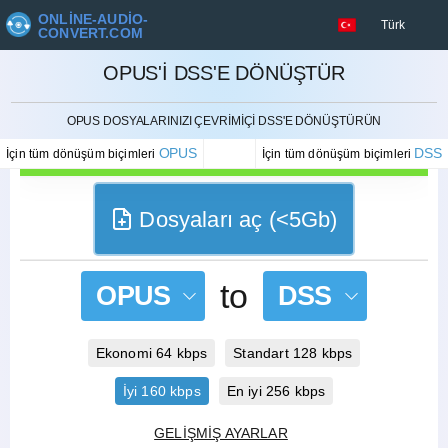
ONLINE-AUDIO-
Türk
CONVERT.COM
OPUS'I DSS'E DÖNÜŞTÜR
İPTAL ETMEK
OPUS DOSYALARINIZI ÇEVRIMIÇI DSS'E DÖNÜŞTÜRÜN
OPUS
DSS
İçin tüm dönüşüm biçimleri
İçin tüm dönüşüm biçimleri
Dosyaları aç (<5Gb)
to
OPUS
DSS
Ekonomi 64 kbps
Standart 128 kbps
İyi 160 kbps
En iyi 256 kbps
GELIŞMIŞ AYARLAR