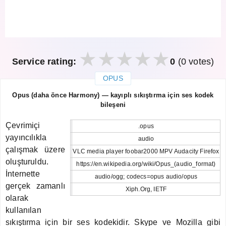
Service rating:
0
(0 votes)
OPUS
закрыть
Opus (daha önce Harmony) — kayıplı sıkıştırma için ses kodek
bileşeni
Çevrimiçi
.opus
yayıncılıkla
audio
çalışmak üzere
VLC media player foobar2000 MPV Audacity Firefox
oluşturuldu.
https://en.wikipedia.org/wiki/Opus_(audio_format)
İnternette
audio/ogg; codecs=opus audio/opus
gerçek zamanlı
Xiph.Org, IETF
olarak
kullanılan
sıkıştırma için bir ses kodekidir. Skype ve Mozilla gibi