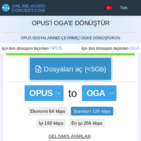
ONLINE-AUDIO-
Türk
CONVERT.COM
OPUS'I OGA'E DÖNÜŞTÜR
İPTAL ETMEK
OPUS DOSYALARINIZI ÇEVRIMIÇI OGA'E DÖNÜŞTÜRÜN
OPUS
OGA
İçin tüm dönüşüm biçimleri
İçin tüm dönüşüm biçimleri
Dosyaları aç (<5Gb)
to
OPUS
OGA
Ekonomi 64 kbps
Standart 128 kbps
İyi 160 kbps
En iyi 256 kbps
GELIŞMIŞ AYARLAR