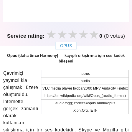
Service rating:
0
(0 votes)
OPUS
закрыть
Opus (daha önce Harmony) — kayıplı sıkıştırma için ses kodek
bileşeni
Çevrimiçi
.opus
yayıncılıkla
audio
çalışmak üzere
VLC media player foobar2000 MPV Audacity Firefox
oluşturuldu.
https://en.wikipedia.org/wiki/Opus_(audio_format)
İnternette
audio/ogg; codecs=opus audio/opus
gerçek zamanlı
Xiph.Org, IETF
olarak
kullanılan
sıkıştırma için bir ses kodekidir. Skype ve Mozilla gibi