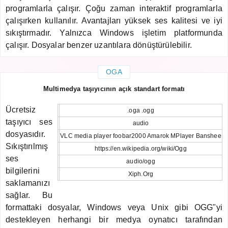
programlarla çalışır. Çoğu zaman interaktif programlarla
çalışırken kullanılır. Avantajları yüksek ses kalitesi ve iyi
sıkıştırmadır. Yalnızca Windows işletim platformunda
çalışır. Dosyalar benzer uzantılara dönüştürülebilir.
OGA
Multimedya taşıyıcının açık standart formatı
Ücretsiz
.oga .ogg
taşıyıcı ses
audio
dosyasıdır.
VLC media player foobar2000 Amarok MPlayer Banshee
Sıkıştırılmış
https://en.wikipedia.org/wiki/Ogg
ses
audio/ogg
bilgilerini
Xiph.Org
saklamanızı
sağlar. Bu
formattaki dosyalar, Windows veya Unix gibi OGG"yi
destekleyen herhangi bir medya oynatıcı tarafından