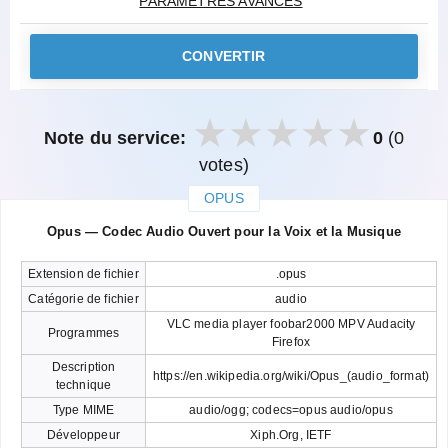
PARAMÈTRES AVANCÉS
CONVERTIR
Note du service:
0
(0
votes)
OPUS
закрыть
Opus — Codec Audio Ouvert pour la Voix et la Musique
Extension de fichier
.opus
Catégorie de fichier
audio
VLC media player foobar2000 MPV Audacity
Programmes
Firefox
Description
https://en.wikipedia.org/wiki/Opus_(audio_format)
technique
Type MIME
audio/ogg; codecs=opus audio/opus
Développeur
Xiph.Org, IETF