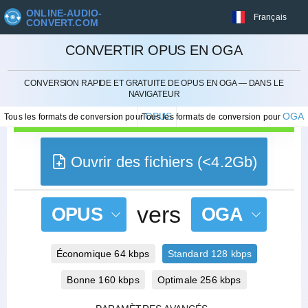
ONLINE-AUDIO-
Français
CONVERT.COM
CONVERTIR OPUS EN OGA
ANNULER
CONVERSION RAPIDE ET GRATUITE DE OPUS EN OGA — DANS LE
NAVIGATEUR
OPUS
OGA
Tous les formats de conversion pour
Tous les formats de conversion pour
Ouvrir des fichiers (<4.2Gb)
vers
OPUS
OGA
Économique 64 kbps
Standard 128 kbps
Bonne 160 kbps
Optimale 256 kbps