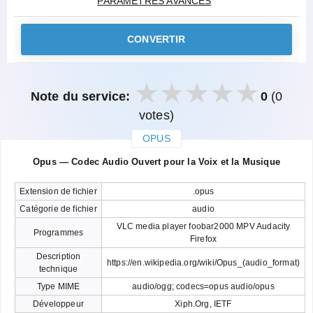
PARAMÈTRES AVANCÉS
CONVERTIR
Note du service:
0
(0
votes)
OPUS
закрыть
Opus — Codec Audio Ouvert pour la Voix et la Musique
Extension de fichier
.opus
Catégorie de fichier
audio
VLC media player foobar2000 MPV Audacity
Programmes
Firefox
Description
https://en.wikipedia.org/wiki/Opus_(audio_format)
technique
Type MIME
audio/ogg; codecs=opus audio/opus
Développeur
Xiph.Org, IETF