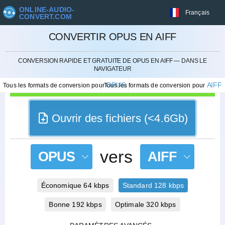
ONLINE-AUDIO-
Français
CONVERT.COM
CONVERTIR OPUS EN AIFF
ANNULER
CONVERSION RAPIDE ET GRATUITE DE OPUS EN AIFF — DANS LE
NAVIGATEUR
OPUS
AIFF
Tous les formats de conversion pour
Tous les formats de conversion pour
Ouvrir des fichiers (<4.6Gb)
vers
OPUS
AIFF
Économique 64 kbps
Standard 128 kbps
Bonne 192 kbps
Optimale 320 kbps