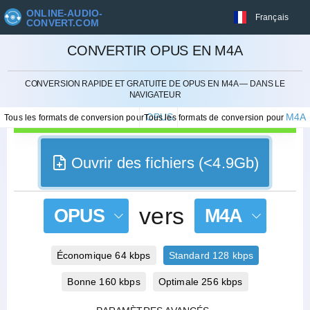
ONLINE-AUDIO-
Français
CONVERT.COM
CONVERTIR OPUS EN M4A
ANNULER
CONVERSION RAPIDE ET GRATUITE DE OPUS EN M4A — DANS LE
NAVIGATEUR
OPUS
M4A
Tous les formats de conversion pour
Tous les formats de conversion pour
Ouvrir des fichiers (<4.9Gb)
vers
OPUS
M4A
Économique 64 kbps
Standard 128 kbps
Bonne 160 kbps
Optimale 256 kbps