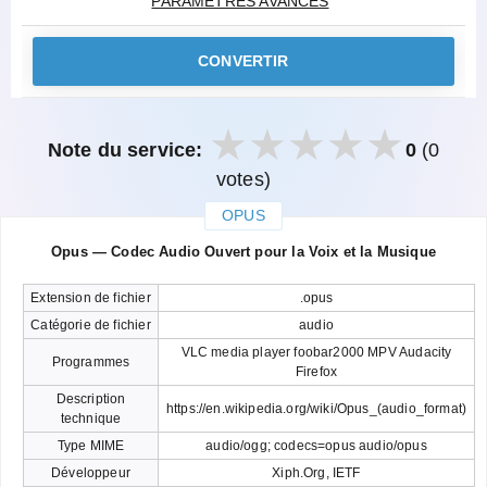
PARAMÈTRES AVANCÉS
CONVERTIR
Note du service:
0
(0
votes)
OPUS
закрыть
Opus — Codec Audio Ouvert pour la Voix et la Musique
Extension de fichier
.opus
Catégorie de fichier
audio
VLC media player foobar2000 MPV Audacity
Programmes
Firefox
Description
https://en.wikipedia.org/wiki/Opus_(audio_format)
technique
Type MIME
audio/ogg; codecs=opus audio/opus
Développeur
Xiph.Org, IETF