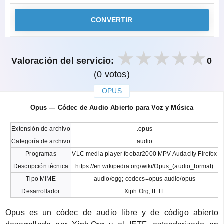
CONVERTIR
Valoración del servicio:
0
(0 votos)
OPUS
закрыть
Opus — Códec de Audio Abierto para Voz y Música
Extensión de archivo
.opus
Categoría de archivo
audio
Programas
VLC media player foobar2000 MPV Audacity Firefox
Descripción técnica
https://en.wikipedia.org/wiki/Opus_(audio_format)
Tipo MIME
audio/ogg; codecs=opus audio/opus
Desarrollador
Xiph.Org, IETF
Opus es un códec de audio libre y de código abierto