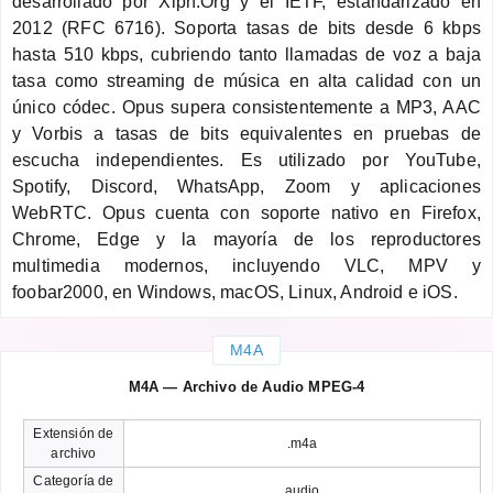
desarrollado por Xiph.Org y el IETF, estandarizado en
2012 (RFC 6716). Soporta tasas de bits desde 6 kbps
hasta 510 kbps, cubriendo tanto llamadas de voz a baja
tasa como streaming de música en alta calidad con un
único códec. Opus supera consistentemente a MP3, AAC
y Vorbis a tasas de bits equivalentes en pruebas de
escucha independientes. Es utilizado por YouTube,
Spotify, Discord, WhatsApp, Zoom y aplicaciones
WebRTC. Opus cuenta con soporte nativo en Firefox,
Chrome, Edge y la mayoría de los reproductores
multimedia modernos, incluyendo VLC, MPV y
foobar2000, en Windows, macOS, Linux, Android e iOS.
M4A
M4A — Archivo de Audio MPEG-4
Extensión de
.m4a
archivo
Categoría de
audio