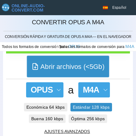
ONLINE-AUDIO-
Español
CONVERT.COM
CONVERTIR OPUS A M4A
CANCELAR
CONVERSIÓN RÁPIDA Y GRATUITA DE OPUS A M4A — EN EL NAVEGADOR
OPUS
M4A
Todos los formatos de conversión para
Todos los formatos de conversión para
Abrir archivos (<5Gb)
a
OPUS
M4A
Económica 64 kbps
Estándar 128 kbps
Buena 160 kbps
Óptima 256 kbps
AJUSTES AVANZADOS