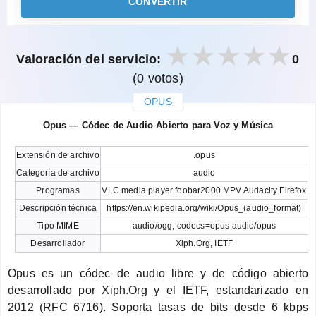
CONVERTIR
Valoración del servicio:
0
(0 votos)
OPUS
закрыть
Opus — Códec de Audio Abierto para Voz y Música
Extensión de archivo
.opus
Categoría de archivo
audio
Programas
VLC media player foobar2000 MPV Audacity Firefox
Descripción técnica
https://en.wikipedia.org/wiki/Opus_(audio_format)
Tipo MIME
audio/ogg; codecs=opus audio/opus
Desarrollador
Xiph.Org, IETF
Opus es un códec de audio libre y de código abierto
desarrollado por Xiph.Org y el IETF, estandarizado en
2012 (RFC 6716). Soporta tasas de bits desde 6 kbps