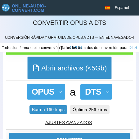
ONLINE-AUDIO-
Español
CONVERT.COM
CONVERTIR OPUS A DTS
CANCELAR
CONVERSIÓN RÁPIDA Y GRATUITA DE OPUS A DTS — EN EL NAVEGADOR
OPUS
DTS
Todos los formatos de conversión para
Todos los formatos de conversión para
Abrir archivos (<5Gb)
a
OPUS
DTS
Buena 160 kbps
Óptima 256 kbps
AJUSTES AVANZADOS