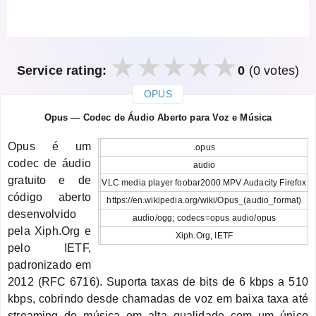
Service rating:
0
(0 votes)
OPUS
закрыть
Opus — Codec de Áudio Aberto para Voz e Música
Opus é um
.opus
codec de áudio
audio
gratuito e de
VLC media player foobar2000 MPV Audacity Firefox
código aberto
https://en.wikipedia.org/wiki/Opus_(audio_format)
desenvolvido
audio/ogg; codecs=opus audio/opus
pela Xiph.Org e
Xiph.Org, IETF
pelo IETF,
padronizado em
2012 (RFC 6716). Suporta taxas de bits de 6 kbps a 510
kbps, cobrindo desde chamadas de voz em baixa taxa até
streaming de música em alta qualidade com um único