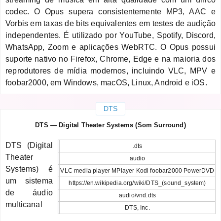
codec. O Opus supera consistentemente MP3, AAC e
Vorbis em taxas de bits equivalentes em testes de audição
independentes. É utilizado por YouTube, Spotify, Discord,
WhatsApp, Zoom e aplicações WebRTC. O Opus possui
suporte nativo no Firefox, Chrome, Edge e na maioria dos
reprodutores de mídia modernos, incluindo VLC, MPV e
foobar2000, em Windows, macOS, Linux, Android e iOS.
DTS
DTS — Digital Theater Systems (Som Surround)
DTS (Digital
.dts
Theater
audio
Systems) é
VLC media player MPlayer Kodi foobar2000 PowerDVD
um sistema
https://en.wikipedia.org/wiki/DTS_(sound_system)
de áudio
audio/vnd.dts
multicanal
DTS, Inc.