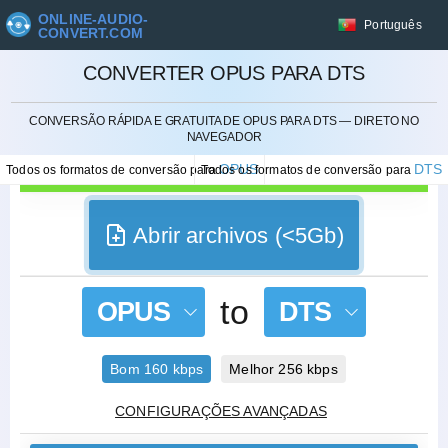
ONLINE-AUDIO-
Português
CONVERT.COM
CONVERTER OPUS PARA DTS
CANCELAR
CONVERSÃO RÁPIDA E GRATUITA DE OPUS PARA DTS — DIRETO NO
NAVEGADOR
OPUS
DTS
Todos os formatos de conversão para
Todos os formatos de conversão para
Abrir archivos (<5Gb)
to
OPUS
DTS
Bom 160 kbps
Melhor 256 kbps
CONFIGURAÇÕES AVANÇADAS