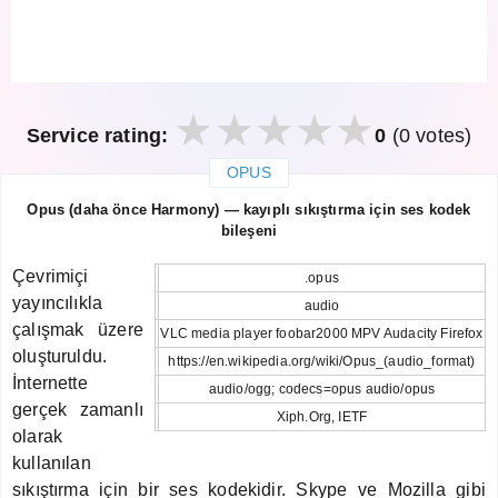
Service rating:
0
(0 votes)
OPUS
закрыть
Opus (daha önce Harmony) — kayıplı sıkıştırma için ses kodek
bileşeni
Çevrimiçi
.opus
yayıncılıkla
audio
çalışmak üzere
VLC media player foobar2000 MPV Audacity Firefox
oluşturuldu.
https://en.wikipedia.org/wiki/Opus_(audio_format)
İnternette
audio/ogg; codecs=opus audio/opus
gerçek zamanlı
Xiph.Org, IETF
olarak
kullanılan
sıkıştırma için bir ses kodekidir. Skype ve Mozilla gibi