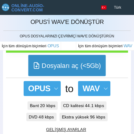
ONLINE-AUDIO-
Türk
CONVERT.COM
OPUS'I WAV'E DÖNÜŞTÜR
İPTAL ETMEK
OPUS DOSYALARINIZI ÇEVRIMIÇI WAV'E DÖNÜŞTÜRÜN
OPUS
WAV
İçin tüm dönüşüm biçimleri
İçin tüm dönüşüm biçimleri
Dosyaları aç (<5Gb)
to
OPUS
WAV
Bant 20 kbps
CD kalitesi 44.1 kbps
DVD 48 kbps
Ekstra yüksek 96 kbps
GELIŞMIŞ AYARLAR