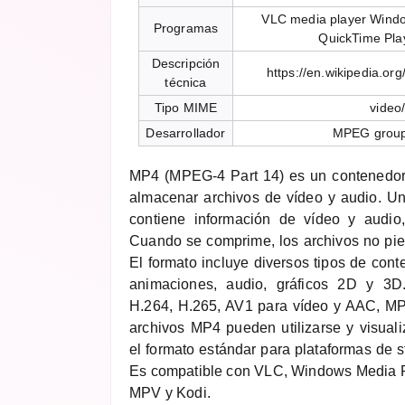
VLC media player Windo
Programas
QuickTime Pla
Descripción
https://en.wikipedia.o
técnica
Tipo MIME
video
Desarrollador
MPEG group
MP4 (MPEG-4 Part 14) es un contenedor
almacenar archivos de vídeo y audio. Un
contiene información de vídeo y audio,
Cuando se comprime, los archivos no pier
El formato incluye diversos tipos de cont
animaciones, audio, gráficos 2D y 3
H.264, H.265, AV1 para vídeo y AAC, MP
archivos MP4 pueden utilizarse y visuali
el formato estándar para plataformas de
Es compatible con VLC, Windows Media P
MPV y Kodi.