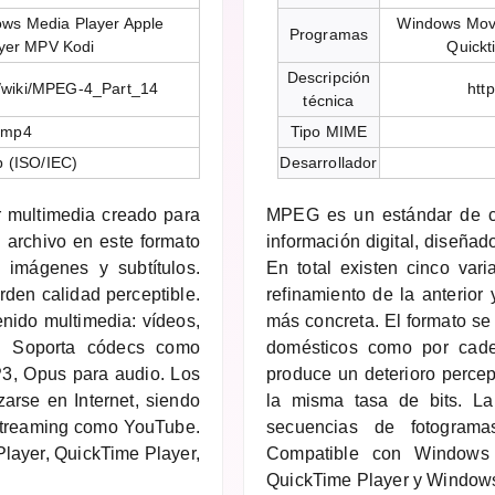
ws Media Player Apple
Windows Movi
Programas
yer MPV Kodi
Quickt
Descripción
rg/wiki/MPEG-4_Part_14
htt
técnica
/mp4
Tipo MIME
 (ISO/IEC)
Desarrollador
 multimedia creado para
MPEG es un estándar de c
 archivo en este formato
información digital, diseñad
 imágenes y subtítulos.
En total existen cinco var
den calidad perceptible.
refinamiento de la anterior
enido multimedia: vídeos,
más concreta. El formato se 
D. Soporta códecs como
domésticos como por caden
3, Opus para audio. Los
produce un deterioro percep
zarse en Internet, siendo
la misma tasa de bits. La
 streaming como YouTube.
secuencias de fotograma
layer, QuickTime Player,
Compatible con Windows 
QuickTime Player y Windows