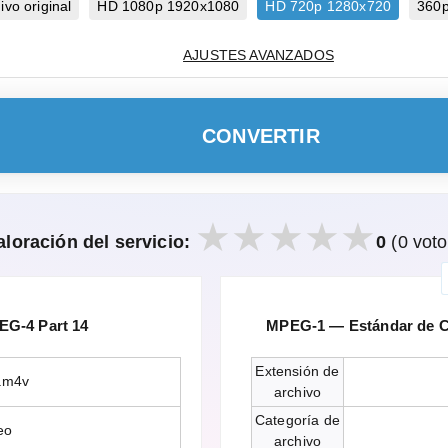
vo original
HD 1080p 1920x1080
HD 720p 1280x720
360
AJUSTES AVANZADOS
CONVERTIR
aloración del servicio:
0
(0 voto
G-4 Part 14
MPEG-1 — Estándar de Co
Extensión de
.m4v
archivo
Categoría de
eo
archivo