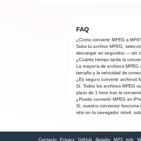
FAQ
¿Cómo convertir MPEG a MP4
Sube tu archivo MPEG, seleccion
descargar en segundos — sin cu
¿Cuánto tiempo tarda la conv
La mayoría de archivos MPEG s
tamaño y la velocidad de conex
¿Es seguro convertir archivos
Sí. Todos los archivos MPEG su
plazo de 1 hora tras la conver
¿Puedo convertir MPEG en iPh
Sí, nuestro conversor funciona 
sitio en tu navegador móvil, su
Contacto
Privacy
GitHub
Дизайн
MP3
m4r
W