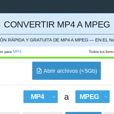
CONVERTIR MP4 A MPEG
ELAR
ÓN RÁPIDA Y GRATUITA DE MP4 A MPEG — EN EL 
MP4
ión para
Todos los form
Abrir archivos (<5Gb)
a
MP4
MPEG