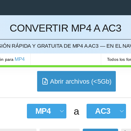
CONVERTIR MP4 A AC3
ELAR
ÓN RÁPIDA Y GRATUITA DE MP4 A AC3 — EN EL 
MP4
ión para
Todos los f
Abrir archivos (<5Gb)
a
MP4
AC3