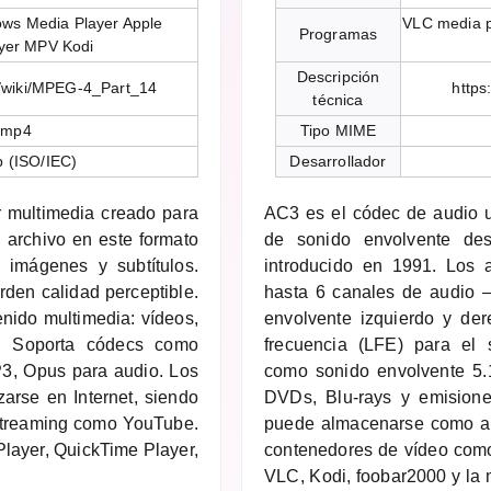
ws Media Player Apple
VLC media p
Programas
yer MPV Kodi
Descripción
rg/wiki/MPEG-4_Part_14
https
técnica
/mp4
Tipo MIME
 (ISO/IEC)
Desarrollador
 multimedia creado para
AC3 es el códec de audio ut
 archivo en este formato
de sonido envolvente des
 imágenes y subtítulos.
introducido en 1991. Los 
den calidad perceptible.
hasta 6 canales de audio — 
enido multimedia: vídeos,
envolvente izquierdo y de
D. Soporta códecs como
frecuencia (LFE) para e
3, Opus para audio. Los
como sonido envolvente 5.
zarse en Internet, siendo
DVDs, Blu-rays y emisiones
 streaming como YouTube.
puede almacenarse como ar
layer, QuickTime Player,
contenedores de vídeo com
VLC, Kodi, foobar2000 y la 