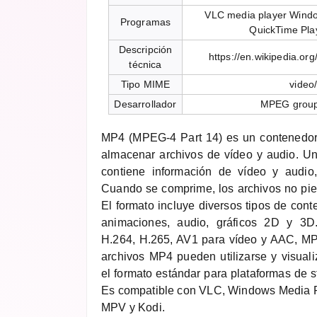
VLC media player Windo
Programas
QuickTime Pla
Descripción
https://en.wikipedia.o
técnica
Tipo MIME
video
Desarrollador
MPEG group
MP4 (MPEG-4 Part 14) es un contenedor
almacenar archivos de vídeo y audio. Un
contiene información de vídeo y audio,
Cuando se comprime, los archivos no pier
El formato incluye diversos tipos de cont
animaciones, audio, gráficos 2D y 3
H.264, H.265, AV1 para vídeo y AAC, MP
archivos MP4 pueden utilizarse y visuali
el formato estándar para plataformas de
Es compatible con VLC, Windows Media P
MPV y Kodi.