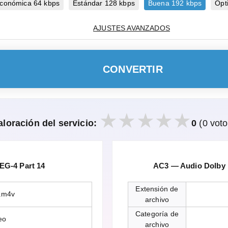
conómica 64 kbps
Estándar 128 kbps
Buena 192 kbps
Ópt
AJUSTES AVANZADOS
CONVERTIR
aloración del servicio:
0
(0 voto
G-4 Part 14
AC3 — Audio Dolby D
Extensión de
.m4v
archivo
Categoría de
eo
archivo