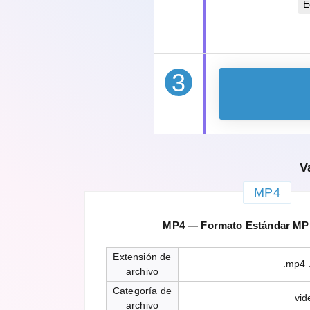
E
3
V
MP4
MP4 — Formato Estándar MPE
Extensión de
.mp4 
archivo
Categoría de
vid
archivo