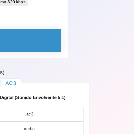
ima 320 kbps
s)
AC3
igital (Sonido Envolvente 5.1)
.ac3
audio