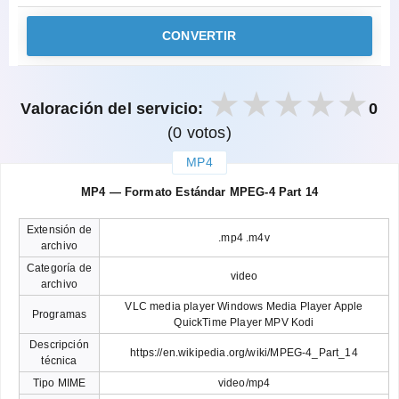
CONVERTIR
Valoración del servicio:
0
(0 votos)
MP4
закрыть
MP4 — Formato Estándar MPEG-4 Part 14
Extensión de
.mp4 .m4v
archivo
Categoría de
video
archivo
VLC media player Windows Media Player Apple
Programas
QuickTime Player MPV Kodi
Descripción
https://en.wikipedia.org/wiki/MPEG-4_Part_14
técnica
Tipo MIME
video/mp4