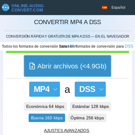
ONLINE-AUDIO-
Español
CONVERT.COM
CONVERTIR MP4 A DSS
CANCELAR
CONVERSIÓN RÁPIDA Y GRATUITA DE MP4 A DSS — EN EL NAVEGADOR
MP4
DSS
Todos los formatos de conversión para
Todos los formatos de conversión para
Abrir archivos (<4.9Gb)
a
MP4
DSS
Económica 64 kbps
Estándar 128 kbps
Buena 160 kbps
Óptima 256 kbps
AJUSTES AVANZADOS