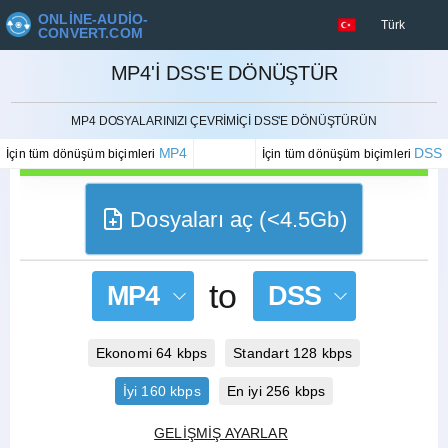
ONLINE-AUDIO-
Türk
CONVERT.COM
MP4'I DSS'E DÖNÜŞTÜR
İPTAL ETMEK
MP4 DOSYALARINIZI ÇEVRIMIÇI DSS'E DÖNÜŞTÜRÜN
MP4
DSS
İçin tüm dönüşüm biçimleri
İçin tüm dönüşüm biçimleri
Dosyaları aç (<4.5Gb)
to
MP4
DSS
Ekonomi 64 kbps
Standart 128 kbps
İyi 160 kbps
En iyi 256 kbps
GELIŞMIŞ AYARLAR