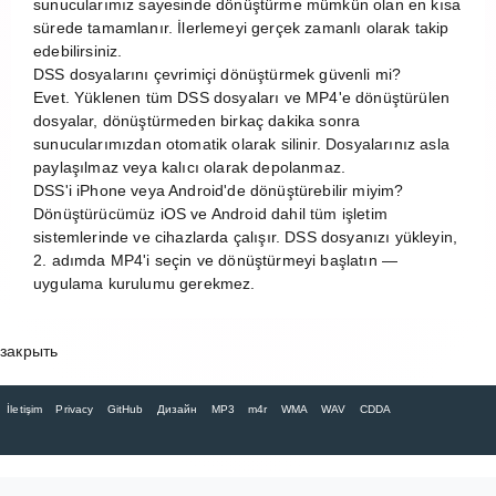
sunucularımız sayesinde dönüştürme mümkün olan en kısa
sürede tamamlanır. İlerlemeyi gerçek zamanlı olarak takip
edebilirsiniz.
DSS dosyalarını çevrimiçi dönüştürmek güvenli mi?
Evet. Yüklenen tüm DSS dosyaları ve MP4'e dönüştürülen
dosyalar, dönüştürmeden birkaç dakika sonra
sunucularımızdan otomatik olarak silinir. Dosyalarınız asla
paylaşılmaz veya kalıcı olarak depolanmaz.
DSS'i iPhone veya Android'de dönüştürebilir miyim?
Dönüştürücümüz iOS ve Android dahil tüm işletim
sistemlerinde ve cihazlarda çalışır. DSS dosyanızı yükleyin,
2. adımda MP4'i seçin ve dönüştürmeyi başlatın —
uygulama kurulumu gerekmez.
закрыть
İletişim
Privacy
GitHub
Дизайн
MP3
m4r
WMA
WAV
CDDA