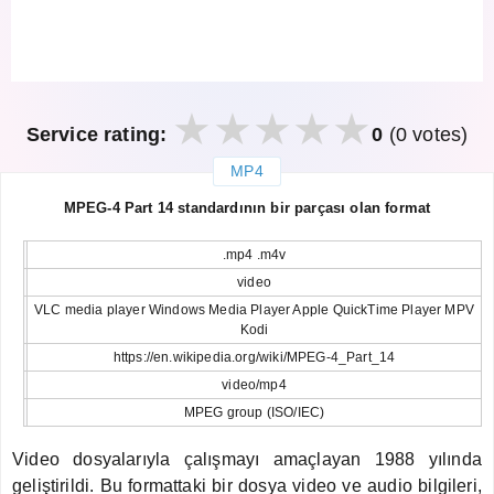
Service rating:
0
(0 votes)
MP4
закрыть
MPEG-4 Part 14 standardının bir parçası olan format
.mp4 .m4v
video
VLC media player Windows Media Player Apple QuickTime Player MPV
Kodi
https://en.wikipedia.org/wiki/MPEG-4_Part_14
video/mp4
MPEG group (ISO/IEC)
Video dosyalarıyla çalışmayı amaçlayan 1988 yılında
geliştirildi. Bu formattaki bir dosya video ve audio bilgileri,