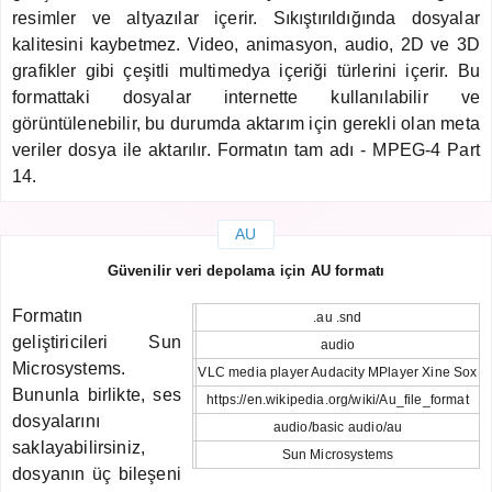
resimler ve altyazılar içerir. Sıkıştırıldığında dosyalar
kalitesini kaybetmez. Video, animasyon, audio, 2D ve 3D
grafikler gibi çeşitli multimedya içeriği türlerini içerir. Bu
formattaki dosyalar internette kullanılabilir ve
görüntülenebilir, bu durumda aktarım için gerekli olan meta
veriler dosya ile aktarılır. Formatın tam adı - MPEG-4 Part
14.
AU
Güvenilir veri depolama için AU formatı
Formatın
.au .snd
geliştiricileri Sun
audio
Microsystems.
VLC media player Audacity MPlayer Xine Sox
Bununla birlikte, ses
https://en.wikipedia.org/wiki/Au_file_format
dosyalarını
audio/basic audio/au
saklayabilirsiniz,
Sun Microsystems
dosyanın üç bileşeni