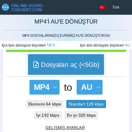
ONLINE-AUDIO-
Türk
CONVERT.COM
MP4'I AU'E DÖNÜŞTÜR
İPTAL ETMEK
MP4 DOSYALARINIZI ÇEVRIMIÇI AU'E DÖNÜŞTÜRÜN
MP4
AU
İçin tüm dönüşüm biçimleri
İçin tüm dönüşüm biçimleri
Dosyaları aç (<5Gb)
to
MP4
AU
Ekonomi 64 kbps
Standart 128 kbps
İyi 192 kbps
En iyi 320 kbps
GELIŞMIŞ AYARLAR