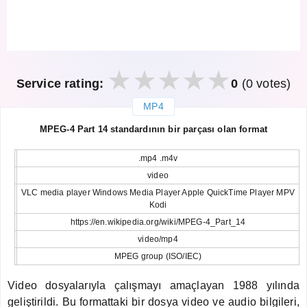
Service rating:
0
(0 votes)
MP4
закрыть
MPEG-4 Part 14 standardının bir parçası olan format
.mp4 .m4v
video
VLC media player Windows Media Player Apple QuickTime Player MPV
Kodi
https://en.wikipedia.org/wiki/MPEG-4_Part_14
video/mp4
MPEG group (ISO/IEC)
Video dosyalarıyla çalışmayı amaçlayan 1988 yılında
geliştirildi. Bu formattaki bir dosya video ve audio bilgileri,