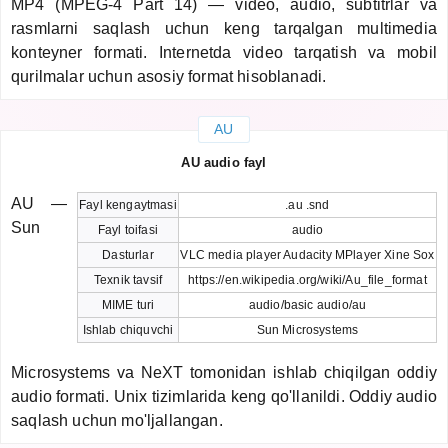
MP4 (MPEG-4 Part 14) — video, audio, subtitrlar va
rasmlarni saqlash uchun keng tarqalgan multimedia
konteyner formati. Internetda video tarqatish va mobil
qurilmalar uchun asosiy format hisoblanadi.
AU
AU audio fayl
AU —
Fayl kengaytmasi
.au .snd
Sun
Fayl toifasi
audio
Dasturlar
VLC media player Audacity MPlayer Xine Sox
Texnik tavsif
https://en.wikipedia.org/wiki/Au_file_format
MIME turi
audio/basic audio/au
Ishlab chiquvchi
Sun Microsystems
Microsystems va NeXT tomonidan ishlab chiqilgan oddiy
audio formati. Unix tizimlarida keng qo'llanildi. Oddiy audio
saqlash uchun mo'ljallangan.