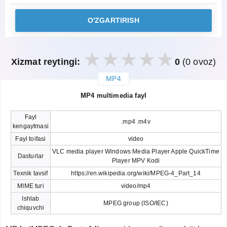
O'ZGARTIRISH
Xizmat reytingi:
0
(0 ovoz)
MP4
закрыть
MP4 multimedia fayl
Fayl
.mp4 .m4v
kengaytmasi
Fayl toifasi
video
VLC media player Windows Media Player Apple QuickTime
Dasturlar
Player MPV Kodi
Texnik tavsif
https://en.wikipedia.org/wiki/MPEG-4_Part_14
MIME turi
video/mp4
Ishlab
MPEG group (ISO/IEC)
chiquvchi