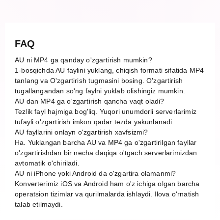
FAQ
AU ni MP4 ga qanday o'zgartirish mumkin?
1-bosqichda AU faylini yuklang, chiqish formati sifatida MP4
tanlang va O'zgartirish tugmasini bosing. O'zgartirish
tugallangandan so'ng faylni yuklab olishingiz mumkin.
AU dan MP4 ga o'zgartirish qancha vaqt oladi?
Tezlik fayl hajmiga bog'liq. Yuqori unumdorli serverlarimiz
tufayli o'zgartirish imkon qadar tezda yakunlanadi.
AU fayllarini onlayn o'zgartirish xavfsizmi?
Ha. Yuklangan barcha AU va MP4 ga o'zgartirilgan fayllar
o'zgartirishdan bir necha daqiqa o'tgach serverlarimizdan
avtomatik o'chiriladi.
AU ni iPhone yoki Android da o'zgartira olamanmi?
Konverterimiz iOS va Android ham o'z ichiga olgan barcha
operatsion tizimlar va qurilmalarda ishlaydi. Ilova o'rnatish
talab etilmaydi.