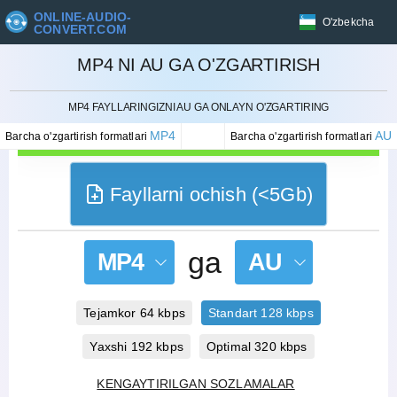
ONLINE-AUDIO-
O'zbekcha
CONVERT.COM
MP4 NI AU GA O'ZGARTIRISH
BEKOR QILISH
MP4 FAYLLARINGIZNI AU GA ONLAYN O'ZGARTIRING
MP4
AU
Barcha o'zgartirish formatlari
Barcha o'zgartirish formatlari
Fayllarni ochish (<5Gb)
ga
MP4
AU
Tejamkor 64 kbps
Standart 128 kbps
Yaxshi 192 kbps
Optimal 320 kbps
KENGAYTIRILGAN SOZLAMALAR