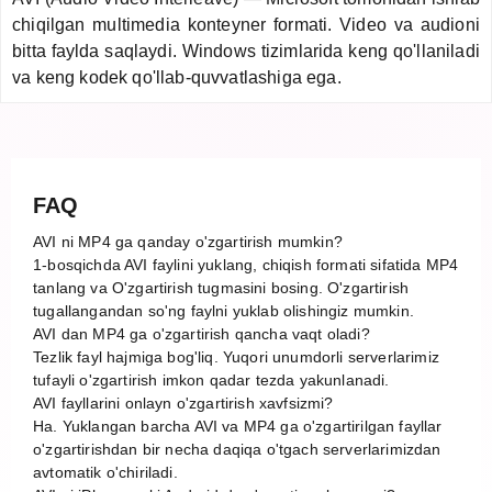
chiqilgan multimedia konteyner formati. Video va audioni
bitta faylda saqlaydi. Windows tizimlarida keng qo'llaniladi
va keng kodek qo'llab-quvvatlashiga ega.
FAQ
AVI ni MP4 ga qanday o'zgartirish mumkin?
1-bosqichda AVI faylini yuklang, chiqish formati sifatida MP4
tanlang va O'zgartirish tugmasini bosing. O'zgartirish
tugallangandan so'ng faylni yuklab olishingiz mumkin.
AVI dan MP4 ga o'zgartirish qancha vaqt oladi?
Tezlik fayl hajmiga bog'liq. Yuqori unumdorli serverlarimiz
tufayli o'zgartirish imkon qadar tezda yakunlanadi.
AVI fayllarini onlayn o'zgartirish xavfsizmi?
Ha. Yuklangan barcha AVI va MP4 ga o'zgartirilgan fayllar
o'zgartirishdan bir necha daqiqa o'tgach serverlarimizdan
avtomatik o'chiriladi.