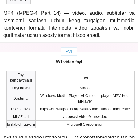
MP4 (MPEG-4 Part 14) — video, audio, subtitrlar va
rasmlarni saqlash uchun keng tarqalgan multimedia
konteyner formati. Internetda video tarqatish va mobil
qurilmalar uchun asosiy format hisoblanadi.
AVI
AVI video fayl
Fayl
.avi
kengaytmasi
Fayl toifasi
video
Windows Media Player VLC media player MPV Kodi
Dasturlar
MPlayer
Texnik tavsif
https://en.wikipedia.org/wiki/Audio_Video_Interleave
MIME turi
video/avi video/x-msvideo
Ishlab chiquvchi
Microsoft Corporation
AVI (Audio Video Interleave) — Microsoft tomonidan ishlab