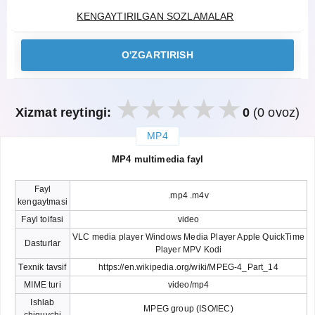
KENGAYTIRILGAN SOZLAMALAR
O'ZGARTIRISH
Xizmat reytingi:
0
(0 ovoz)
MP4
закрыть
MP4 multimedia fayl
Fayl
.mp4 .m4v
kengaytmasi
Fayl toifasi
video
VLC media player Windows Media Player Apple QuickTime
Dasturlar
Player MPV Kodi
Texnik tavsif
https://en.wikipedia.org/wiki/MPEG-4_Part_14
MIME turi
video/mp4
Ishlab
MPEG group (ISO/IEC)
chiquvchi