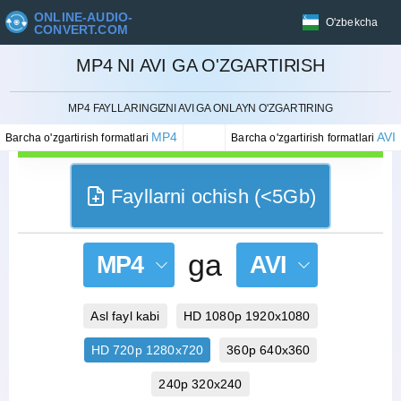
ONLINE-AUDIO-
O'zbekcha
CONVERT.COM
MP4 NI AVI GA O'ZGARTIRISH
BEKOR QILISH
MP4 FAYLLARINGIZNI AVI GA ONLAYN O'ZGARTIRING
MP4
AVI
Barcha o'zgartirish formatlari
Barcha o'zgartirish formatlari
Fayllarni ochish (<5Gb)
ga
MP4
AVI
Asl fayl kabi
HD 1080p 1920x1080
HD 720p 1280x720
360p 640x360
240p 320x240