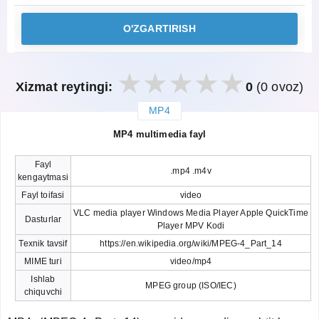
O'ZGARTIRISH
Xizmat reytingi:
0
(0 ovoz)
MP4
закрыть
MP4 multimedia fayl
Fayl
.mp4 .m4v
kengaytmasi
Fayl toifasi
video
VLC media player Windows Media Player Apple QuickTime
Dasturlar
Player MPV Kodi
Texnik tavsif
https://en.wikipedia.org/wiki/MPEG-4_Part_14
MIME turi
video/mp4
Ishlab
MPEG group (ISO/IEC)
chiquvchi