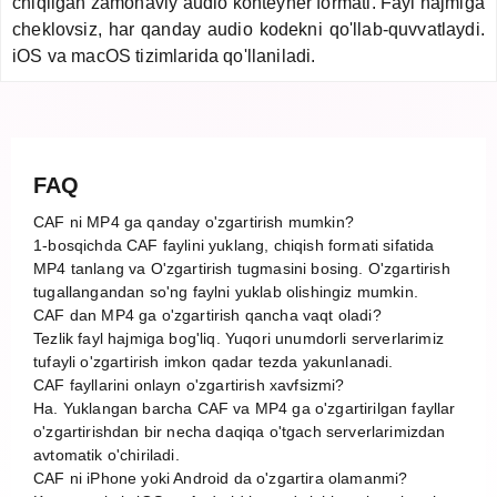
chiqilgan zamonaviy audio konteyner formati. Fayl hajmiga
cheklovsiz, har qanday audio kodekni qo'llab-quvvatlaydi.
iOS va macOS tizimlarida qo'llaniladi.
FAQ
CAF ni MP4 ga qanday o'zgartirish mumkin?
1-bosqichda CAF faylini yuklang, chiqish formati sifatida
MP4 tanlang va O'zgartirish tugmasini bosing. O'zgartirish
tugallangandan so'ng faylni yuklab olishingiz mumkin.
CAF dan MP4 ga o'zgartirish qancha vaqt oladi?
Tezlik fayl hajmiga bog'liq. Yuqori unumdorli serverlarimiz
tufayli o'zgartirish imkon qadar tezda yakunlanadi.
CAF fayllarini onlayn o'zgartirish xavfsizmi?
Ha. Yuklangan barcha CAF va MP4 ga o'zgartirilgan fayllar
o'zgartirishdan bir necha daqiqa o'tgach serverlarimizdan
avtomatik o'chiriladi.
CAF ni iPhone yoki Android da o'zgartira olamanmi?