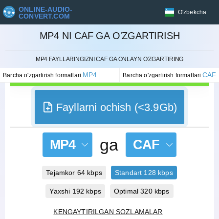
ONLINE-AUDIO-
O'zbekcha
CONVERT.COM
MP4 NI CAF GA O'ZGARTIRISH
BEKOR QILISH
MP4 FAYLLARINGIZNI CAF GA ONLAYN O'ZGARTIRING
MP4
CAF
Barcha o'zgartirish formatlari
Barcha o'zgartirish formatlari
Fayllarni ochish (<3.9Gb)
ga
MP4
CAF
Tejamkor 64 kbps
Standart 128 kbps
Yaxshi 192 kbps
Optimal 320 kbps
KENGAYTIRILGAN SOZLAMALAR