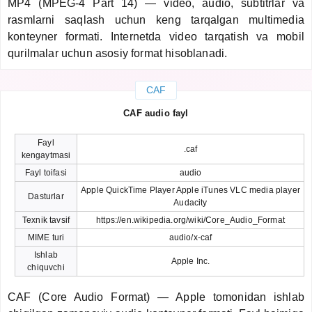
MP4 (MPEG-4 Part 14) — video, audio, subtitrlar va
rasmlarni saqlash uchun keng tarqalgan multimedia
konteyner formati. Internetda video tarqatish va mobil
qurilmalar uchun asosiy format hisoblanadi.
CAF
CAF audio fayl
Fayl
.caf
kengaytmasi
Fayl toifasi
audio
Apple QuickTime Player Apple iTunes VLC media player
Dasturlar
Audacity
Texnik tavsif
https://en.wikipedia.org/wiki/Core_Audio_Format
MIME turi
audio/x-caf
Ishlab
Apple Inc.
chiquvchi
CAF (Core Audio Format) — Apple tomonidan ishlab