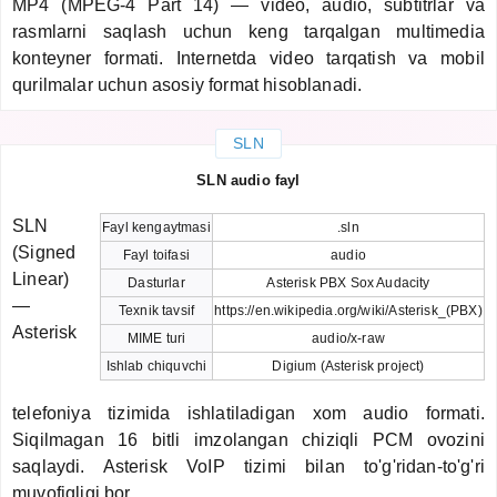
MP4 (MPEG-4 Part 14) — video, audio, subtitrlar va
rasmlarni saqlash uchun keng tarqalgan multimedia
konteyner formati. Internetda video tarqatish va mobil
qurilmalar uchun asosiy format hisoblanadi.
SLN
SLN audio fayl
SLN
Fayl kengaytmasi
.sln
(Signed
Fayl toifasi
audio
Linear)
Dasturlar
Asterisk PBX Sox Audacity
—
Texnik tavsif
https://en.wikipedia.org/wiki/Asterisk_(PBX)
Asterisk
MIME turi
audio/x-raw
Ishlab chiquvchi
Digium (Asterisk project)
telefoniya tizimida ishlatiladigan xom audio formati.
Siqilmagan 16 bitli imzolangan chiziqli PCM ovozini
saqlaydi. Asterisk VoIP tizimi bilan to'g'ridan-to'g'ri
muvofiqligi bor.