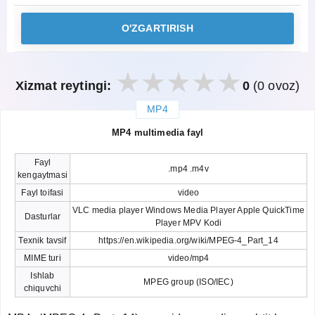
O'ZGARTIRISH
Xizmat reytingi:
0
(0 ovoz)
MP4
закрыть
MP4 multimedia fayl
Fayl
.mp4 .m4v
kengaytmasi
Fayl toifasi
video
VLC media player Windows Media Player Apple QuickTime
Dasturlar
Player MPV Kodi
Texnik tavsif
https://en.wikipedia.org/wiki/MPEG-4_Part_14
MIME turi
video/mp4
Ishlab
MPEG group (ISO/IEC)
chiquvchi