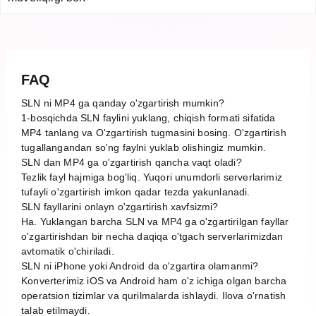
FAQ
SLN ni MP4 ga qanday o'zgartirish mumkin?
1-bosqichda SLN faylini yuklang, chiqish formati sifatida
MP4 tanlang va O'zgartirish tugmasini bosing. O'zgartirish
tugallangandan so'ng faylni yuklab olishingiz mumkin.
SLN dan MP4 ga o'zgartirish qancha vaqt oladi?
Tezlik fayl hajmiga bog'liq. Yuqori unumdorli serverlarimiz
tufayli o'zgartirish imkon qadar tezda yakunlanadi.
SLN fayllarini onlayn o'zgartirish xavfsizmi?
Ha. Yuklangan barcha SLN va MP4 ga o'zgartirilgan fayllar
o'zgartirishdan bir necha daqiqa o'tgach serverlarimizdan
avtomatik o'chiriladi.
SLN ni iPhone yoki Android da o'zgartira olamanmi?
Konverterimiz iOS va Android ham o'z ichiga olgan barcha
operatsion tizimlar va qurilmalarda ishlaydi. Ilova o'rnatish
talab etilmaydi.