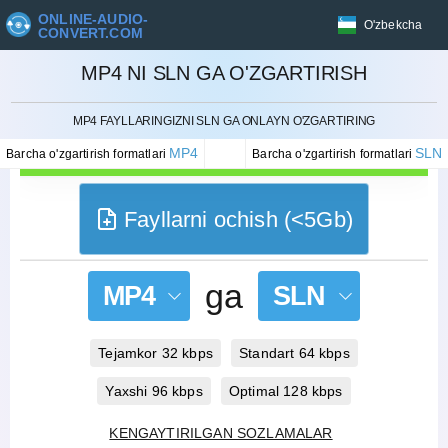
ONLINE-AUDIO-
O'zbekcha
CONVERT.COM
MP4 NI SLN GA O'ZGARTIRISH
BEKOR QILISH
MP4 FAYLLARINGIZNI SLN GA ONLAYN O'ZGARTIRING
MP4
SLN
Barcha o'zgartirish formatlari
Barcha o'zgartirish formatlari
Fayllarni ochish (<5Gb)
ga
MP4
SLN
Tejamkor 32 kbps
Standart 64 kbps
Yaxshi 96 kbps
Optimal 128 kbps
KENGAYTIRILGAN SOZLAMALAR