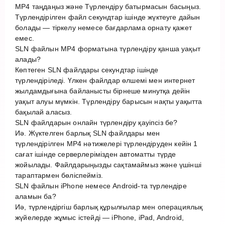
MP4 таңдаңыз және Түрлендіру батырмасын басыңыз.
Түрлендірілген файл секундтар ішінде жүктеуге дайын
болады — тіркелу немесе бағдарлама орнату қажет
емес.
SLN файлын MP4 форматына түрлендіру қанша уақыт
алады?
Көптеген SLN файлдары секундтар ішінде
түрлендіріледі. Үлкен файлдар өлшемі мен интернет
жылдамдығына байланысты бірнеше минутқа дейін
уақыт алуы мүмкін. Түрлендіру барысын нақты уақытта
бақылай аласыз.
SLN файлдарын онлайн түрлендіру қауіпсіз бе?
Иә. Жүктелген барлық SLN файлдары мен
түрлендірілген MP4 нәтижелері түрлендіруден кейін 1
сағат ішінде серверлерімізден автоматты түрде
жойылады. Файлдарыңызды сақтамаймыз және үшінші
тараптармен бөліспейміз.
SLN файлын iPhone немесе Android-та түрлендіре
аламын ба?
Иә, түрлендіргіш барлық құрылғылар мен операциялық
жүйелерде жұмыс істейді — iPhone, iPad, Android,