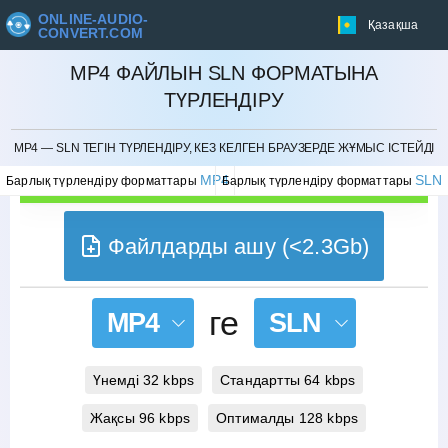
ONLINE-AUDIO-
Қазақша
CONVERT.COM
MP4 ФАЙЛЫН SLN ФОРМАТЫНА
ТҮРЛЕНДІРУ
БОЛДЫРМАУ
MP4 — SLN ТЕГІН ТҮРЛЕНДІРУ, КЕЗ КЕЛГЕН БРАУЗЕРДЕ ЖҰМЫС ІСТЕЙДІ
MP4
SLN
Барлық түрлендіру форматтары
Барлық түрлендіру форматтары
Файлдарды ашу (<2.3Gb)
ге
MP4
SLN
Үнемді 32 kbps
Стандартты 64 kbps
Жақсы 96 kbps
Оптималды 128 kbps