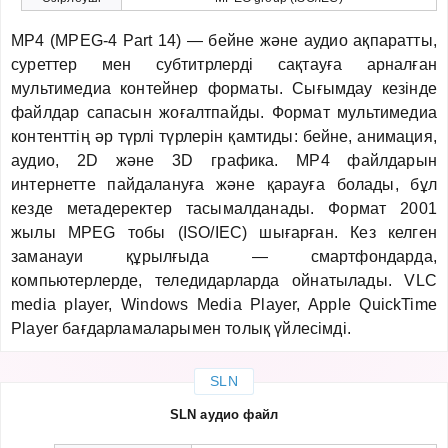
MP4 (MPEG-4 Part 14) — бейне және аудио ақпаратты,
суреттер мен субтитрлерді сақтауға арналған
мультимедиа контейнер форматы. Сығымдау кезінде
файлдар сапасын жоғалтпайды. Формат мультимедиа
контенттің әр түрлі түрлерін қамтиды: бейне, анимация,
аудио, 2D және 3D графика. MP4 файлдарын
интернетте пайдалануға және қарауға болады, бұл
кезде метадеректер тасымалданады. Формат 2001
жылы MPEG тобы (ISO/IEC) шығарған. Кез келген
заманауи құрылғыда — смартфондарда,
компьютерлерде, теледидарларда ойнатылады. VLC
media player, Windows Media Player, Apple QuickTime
Player бағдарламаларымен толық үйлесімді.
SLN
SLN аудио файл