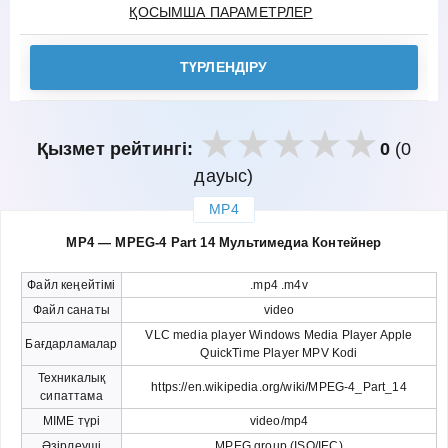
ҚОСЫМША ПАРАМЕТРЛЕР
ТҮРЛЕНДІРУ
Қызмет рейтингі:
0
(0
дауыс)
MP4
закрыть
MP4 — MPEG-4 Part 14 Мультимедиа Контейнер
Файл кеңейтімі
.mp4 .m4v
Файл санаты
video
VLC media player Windows Media Player Apple
Бағдарламалар
QuickTime Player MPV Kodi
Техникалық
https://en.wikipedia.org/wiki/MPEG-4_Part_14
сипаттама
MIME түрі
video/mp4
Әзірлеуші
MPEG group (ISO/IEC)