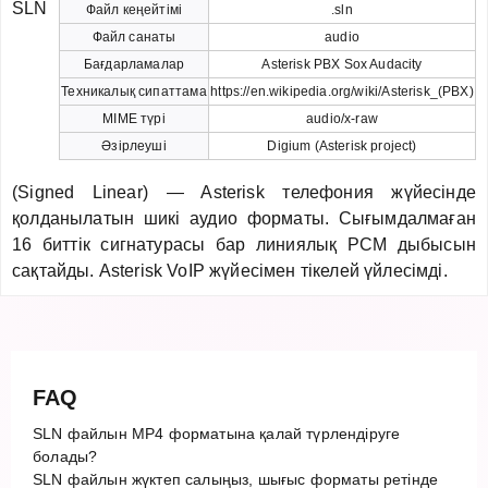
SLN
Файл кеңейтімі
.sln
Файл санаты
audio
Бағдарламалар
Asterisk PBX Sox Audacity
Техникалық сипаттама
https://en.wikipedia.org/wiki/Asterisk_(PBX)
MIME түрі
audio/x-raw
Әзірлеуші
Digium (Asterisk project)
(Signed Linear) — Asterisk телефония жүйесінде
қолданылатын шикі аудио форматы. Сығымдалмаған
16 биттік сигнатурасы бар линиялық PCM дыбысын
сақтайды. Asterisk VoIP жүйесімен тікелей үйлесімді.
FAQ
SLN файлын MP4 форматына қалай түрлендіруге
болады?
SLN файлын жүктеп салыңыз, шығыс форматы ретінде