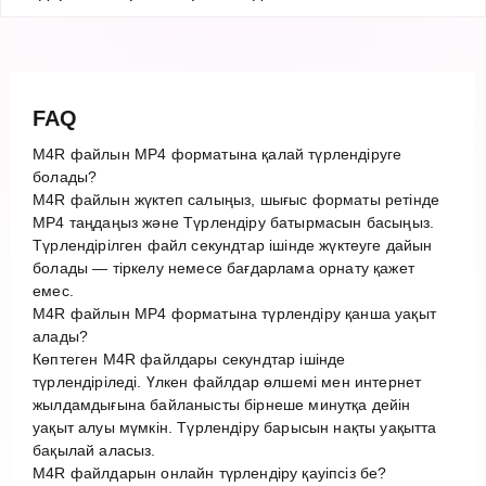
FAQ
M4R файлын MP4 форматына қалай түрлендіруге
болады?
M4R файлын жүктеп салыңыз, шығыс форматы ретінде
MP4 таңдаңыз және Түрлендіру батырмасын басыңыз.
Түрлендірілген файл секундтар ішінде жүктеуге дайын
болады — тіркелу немесе бағдарлама орнату қажет
емес.
M4R файлын MP4 форматына түрлендіру қанша уақыт
алады?
Көптеген M4R файлдары секундтар ішінде
түрлендіріледі. Үлкен файлдар өлшемі мен интернет
жылдамдығына байланысты бірнеше минутқа дейін
уақыт алуы мүмкін. Түрлендіру барысын нақты уақытта
бақылай аласыз.
M4R файлдарын онлайн түрлендіру қауіпсіз бе?