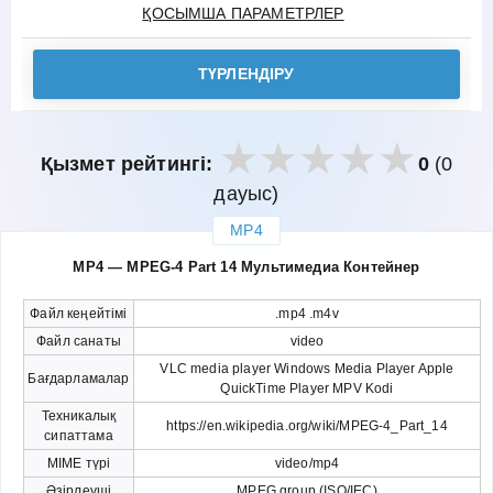
ҚОСЫМША ПАРАМЕТРЛЕР
ТҮРЛЕНДІРУ
Қызмет рейтингі:
0
(0
дауыс)
MP4
закрыть
MP4 — MPEG-4 Part 14 Мультимедиа Контейнер
Файл кеңейтімі
.mp4 .m4v
Файл санаты
video
VLC media player Windows Media Player Apple
Бағдарламалар
QuickTime Player MPV Kodi
Техникалық
https://en.wikipedia.org/wiki/MPEG-4_Part_14
сипаттама
MIME түрі
video/mp4
Әзірлеуші
MPEG group (ISO/IEC)