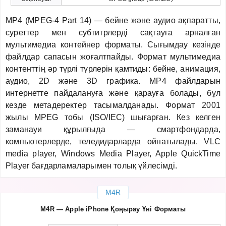
MP4 (MPEG-4 Part 14) — бейне және аудио ақпаратты,
суреттер мен субтитрлерді сақтауға арналған
мультимедиа контейнер форматы. Сығымдау кезінде
файлдар сапасын жоғалтпайды. Формат мультимедиа
контенттің әр түрлі түрлерін қамтиды: бейне, анимация,
аудио, 2D және 3D графика. MP4 файлдарын
интернетте пайдалануға және қарауға болады, бұл
кезде метадеректер тасымалданады. Формат 2001
жылы MPEG тобы (ISO/IEC) шығарған. Кез келген
заманауи құрылғыда — смартфондарда,
компьютерлерде, теледидарларда ойнатылады. VLC
media player, Windows Media Player, Apple QuickTime
Player бағдарламаларымен толық үйлесімді.
M4R
M4R — Apple iPhone Қоңырау Үні Форматы