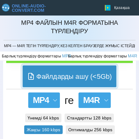
ONLINE-AUDIO-
Қазақша
CONVERT.COM
MP4 ФАЙЛЫН M4R ФОРМАТЫНА
ТҮРЛЕНДІРУ
БОЛДЫРМАУ
MP4 — M4R ТЕГІН ТҮРЛЕНДІРУ, КЕЗ КЕЛГЕН БРАУЗЕРДЕ ЖҰМЫС ІСТЕЙДІ
MP4
M4R
Барлық түрлендіру форматтары
Барлық түрлендіру форматтары
Файлдарды ашу (<5Gb)
ге
MP4
M4R
Үнемді 64 kbps
Стандартты 128 kbps
Жақсы 160 kbps
Оптималды 256 kbps