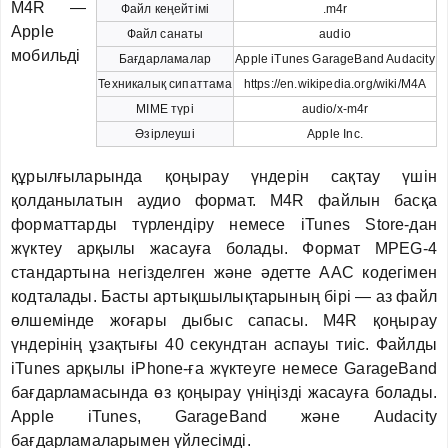
M4R —
Файл кеңейтімі
.m4r
Apple
Файл санаты
audio
мобильді
Бағдарламалар
Apple iTunes GarageBand Audacity
Техникалық сипаттама
https://en.wikipedia.org/wiki/M4A
MIME түрі
audio/x-m4r
Әзірлеуші
Apple Inc.
құрылғыларында қоңырау үндерін сақтау үшін
қолданылатын аудио формат. M4R файлын басқа
форматтарды түрлендіру немесе iTunes Store-дан
жүктеу арқылы жасауға болады. Формат MPEG-4
стандартына негізделген және әдетте AAC кодегімен
кодталады. Басты артықшылықтарының бірі — аз файл
өлшемінде жоғары дыбыс сапасы. M4R қоңырау
үндерінің ұзақтығы 40 секундтан аспауы тиіс. Файлды
iTunes арқылы iPhone-ға жүктеуге немесе GarageBand
бағдарламасында өз қоңырау үніңізді жасауға болады.
Apple iTunes, GarageBand және Audacity
бағдарламаларымен үйлесімді.