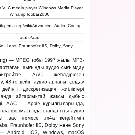
s VLC media player Windows Media Player
Winamp foobar2000
wikipedia.org/wiki/Advanced_Audio_Coding
audio/aac
ell Labs, Fraunhofer IIS, Dolby, Sony
ing) — MPEG тобы 1997 жылы MP3-
ндарттаған шығынды аудио сығымдау
трейтте AAC жетілдірілген
у, 48-ге дейін аудио арнаны қолдау
ейінгі дискретизация жиіліктері
ғанда айтарлықтай жақсы дыбыс
ді. AAC — Apple құрылғыларында,
e платформасында стандартты аудио
е .aac немесе .m4a кеңейтімін
bs, Fraunhofer IIS, Dolby және Sony
 — Android, iOS, Windows, macOS