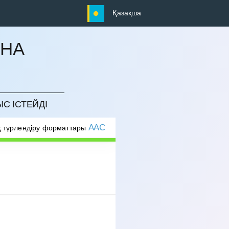
Қазақша
ЫНА
ЫС ІСТЕЙДІ
AAC
 түрлендіру форматтары