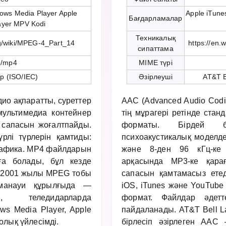
ows Media Player Apple
Apple iTune
Бағдарламалар
ayer MPV Kodi
Техникалық
rg/wiki/MPEG-4_Part_14
https://en.
сипаттама
o/mp4
MIME түрі
 (ISO/IEC)
Әзірлеуші
AT&T B
ио ақпаратты, суреттер
AAC (Advanced Audio Cod
мультимедиа контейнер
тің мұрагері ретінде ста
 сапасын жоғалтпайды.
форматы. Бірдей би
рлі түрлерін қамтиды:
психоакустикалық моделде
графика. MP4 файлдарын
және 8-ден 96 кГц-ке д
ға болады, бұл кезде
арқасында MP3-ке қара
т 2001 жылы MPEG тобы
сапасын қамтамасыз ете
аманауи құрылғыда —
iOS, iTunes және YouTub
е, теледидарларда
формат. Файлдар әдетт
ws Media Player, Apple
пайдаланады. AT&T Bell La
олық үйлесімді.
бірлесіп әзірлеген AAC