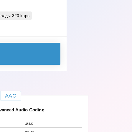
алды 320 kbps
AAC
anced Audio Coding
.aac
audio