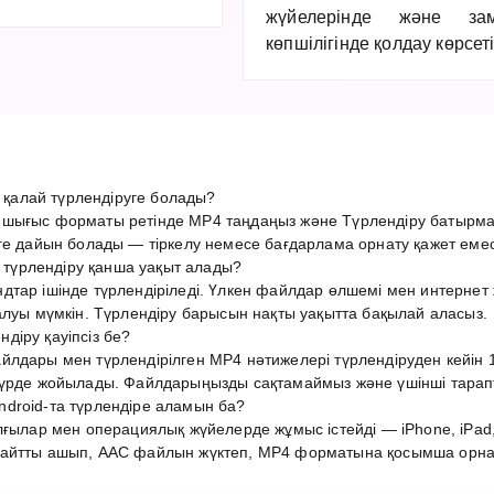
жүйелерінде және за
көпшілігінде қолдау көрсеті
алай түрлендіруге болады?
шығыс форматы ретінде MP4 таңдаңыз және Түрлендіру батырма
ге дайын болады — тіркелу немесе бағдарлама орнату қажет емес
үрлендіру қанша уақыт алады?
дтар ішінде түрлендіріледі. Үлкен файлдар өлшемі мен интерн
алуы мүмкін. Түрлендіру барысын нақты уақытта бақылай аласыз.
діру қауіпсіз бе?
лдары мен түрлендірілген MP4 нәтижелері түрлендіруден кейін 1
түрде жойылады. Файлдарыңызды сақтамаймыз және үшінші тарап
droid-та түрлендіре аламын ба?
лғылар мен операциялық жүйелерде жұмыс істейді — iPhone, iPad,
айтты ашып, AAC файлын жүктеп, MP4 форматына қосымша орнату