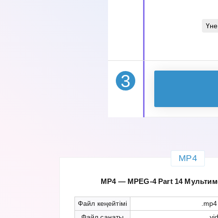
Үне
3
MP4
MP4 — MPEG-4 Part 14 Мультим
Файл кеңейтімі
.mp4
Файл санаты
vi