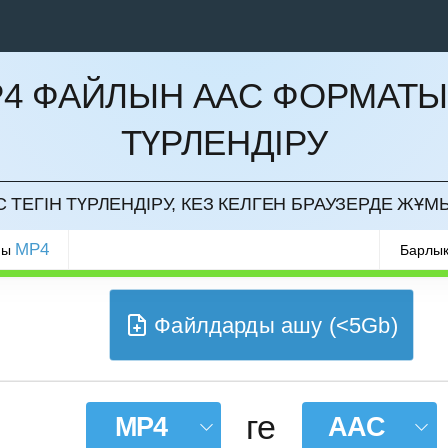
4 ФАЙЛЫН AAC ФОРМАТ
ТҮРЛЕНДІРУ
РМАУ
 ТЕГІН ТҮРЛЕНДІРУ, КЕЗ КЕЛГЕН БРАУЗЕРДЕ ЖҰМ
MP4
ры
Барлық
Файлдарды ашу (<5Gb)
ге
MP4
AAC