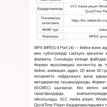
VLC media player Wind
Бағдарламалар
QuickTime Pl
Техникалық
https://en.wikipedia.o
сипаттама
MIME түрі
vide
Әзірлеуші
MPEG group
MP4 (MPEG-4 Part 14) — бейне және ауд
мен субтитрлерді сақтауға арналған 
форматы. Сығымдау кезінде файлдар
Формат мультимедиа контенттің әр тү
бейне, анимация, аудио, 2D және 3D 
интернетте пайдалануға және қарау
метадеректер тасымалданады. Форма
(ISO/IEC) шығарған. Кез келген з
смартфондарда, компьютерлерд
ойнатылады. VLC media player, Windo
QuickTime Player бағдарламаларымен т