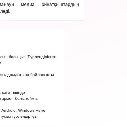
манауи медиа ойнатқыштардың
леді.
сын басыңыз. Түрлендірілген
.
ет жылдамдығына байланысты
 сағат ішінде
тармен бөліспейміз.
 Android, Windows және
сыз түрлендіріңіз.