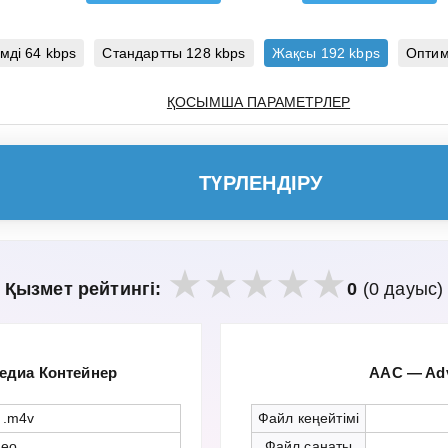
мді 64 kbps
Стандартты 128 kbps
Жақсы 192 kbps
Оптим
ҚОСЫМША ПАРАМЕТРЛЕР
ТҮРЛЕНДІРУ
Қызмет рейтингі:
0
(0 дауыс)
едиа Контейнер
AAC — Adv
 .m4v
Файл кеңейтімі
deo
Файл санаты