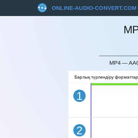
ONLINE-AUDIO-CONVERT.COM
MP
БОЛДЫ
MP4 — AAC
Барлық түрлендіру форматта
1
2