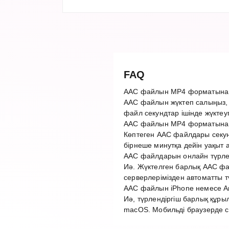
FAQ
AAC файлын MP4 форматына қ
AAC файлын жүктеп салыңыз, 
файл секундтар ішінде жүктеу
AAC файлын MP4 форматына т
Көптеген AAC файлдары секун
бірнеше минутқа дейін уақыт 
AAC файлдарын онлайн түрлен
Иә. Жүктелген барлық AAC фай
серверлерімізден автоматты 
AAC файлын iPhone немесе An
Иә, түрлендіргіш барлық құры
macOS. Мобильді браузерде с