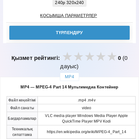
240p 320x240
ҚОСЫМША ПАРАМЕТРЛЕР
ТҮРЛЕНДІРУ
Қызмет рейтингі:
0
(0
дауыс)
MP4
закрыть
MP4 — MPEG-4 Part 14 Мультимедиа Контейнер
Файл кеңейтімі
.mp4 .m4v
Файл санаты
video
VLC media player Windows Media Player Apple
Бағдарламалар
QuickTime Player MPV Kodi
Техникалық
https://en.wikipedia.org/wiki/MPEG-4_Part_14
сипаттама