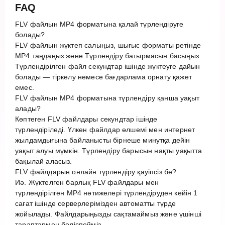
FAQ
FLV файлын MP4 форматына қалай түрлендіруге
болады?
FLV файлын жүктеп салыңыз, шығыс форматы ретінде
MP4 таңдаңыз және Түрлендіру батырмасын басыңыз.
Түрлендірілген файл секундтар ішінде жүктеуге дайын
болады — тіркелу немесе бағдарлама орнату қажет
емес.
FLV файлын MP4 форматына түрлендіру қанша уақыт
алады?
Көптеген FLV файлдары секундтар ішінде
түрлендіріледі. Үлкен файлдар өлшемі мен интернет
жылдамдығына байланысты бірнеше минутқа дейін
уақыт алуы мүмкін. Түрлендіру барысын нақты уақытта
бақылай аласыз.
FLV файлдарын онлайн түрлендіру қауіпсіз бе?
Иә. Жүктелген барлық FLV файлдары мен
түрлендірілген MP4 нәтижелері түрлендіруден кейін 1
сағат ішінде серверлерімізден автоматты түрде
жойылады. Файлдарыңызды сақтамаймыз және үшінші
тараптармен бөліспейміз.