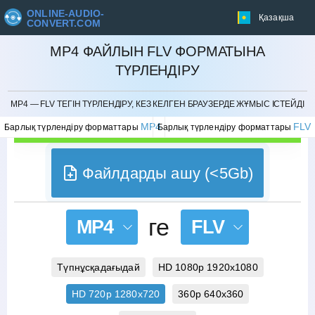
ONLINE-AUDIO-
Қазақша
CONVERT.COM
MP4 ФАЙЛЫН FLV ФОРМАТЫНА
ТҮРЛЕНДІРУ
БОЛДЫРМАУ
MP4 — FLV ТЕГІН ТҮРЛЕНДІРУ, КЕЗ КЕЛГЕН БРАУЗЕРДЕ ЖҰМЫС ІСТЕЙДІ
MP4
FLV
Барлық түрлендіру форматтары
Барлық түрлендіру форматтары
Файлдарды ашу (<5Gb)
ге
MP4
FLV
Түпнұсқадағыдай
HD 1080p 1920x1080
HD 720p 1280x720
360p 640x360