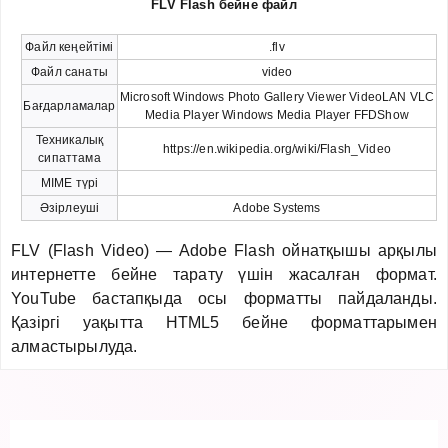
FLV Flash бейне файл
Файл кеңейтімі
.flv
Файл санаты
video
Microsoft Windows Photo Gallery Viewer VideoLAN VLC
Бағдарламалар
Media Player Windows Media Player FFDShow
Техникалық
https://en.wikipedia.org/wiki/Flash_Video
сипаттама
MIME түрі
Әзірлеуші
Adobe Systems
FLV (Flash Video) — Adobe Flash ойнатқышы арқылы
интернетте бейне тарату үшін жасалған формат.
YouTube бастапқыда осы форматты пайдаланды.
Қазіргі уақытта HTML5 бейне форматтарымен
алмастырылуда.