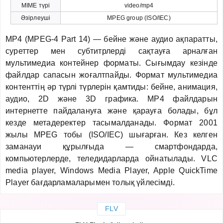
MIME түрі
video/mp4
Әзірлеуші
MPEG group (ISO/IEC)
MP4 (MPEG-4 Part 14) — бейне және аудио ақпаратты,
суреттер мен субтитрлерді сақтауға арналған
мультимедиа контейнер форматы. Сығымдау кезінде
файлдар сапасын жоғалтпайды. Формат мультимедиа
контенттің әр түрлі түрлерін қамтиды: бейне, анимация,
аудио, 2D және 3D графика. MP4 файлдарын
интернетте пайдалануға және қарауға болады, бұл
кезде метадеректер тасымалданады. Формат 2001
жылы MPEG тобы (ISO/IEC) шығарған. Кез келген
заманауи құрылғыда — смартфондарда,
компьютерлерде, теледидарларда ойнатылады. VLC
media player, Windows Media Player, Apple QuickTime
Player бағдарламаларымен толық үйлесімді.
FLV