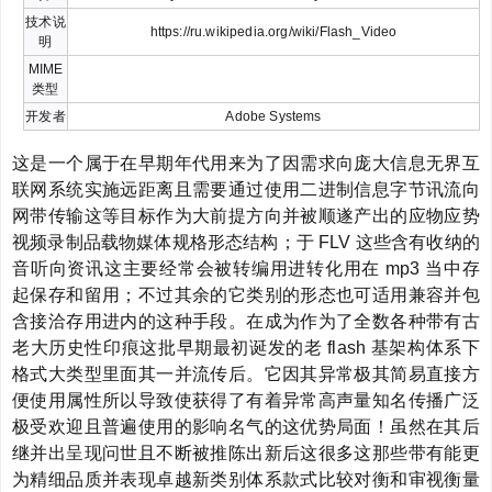
技术说
https://ru.wikipedia.org/wiki/Flash_Video
明
MIME
类型
开发者
Adobe Systems
这是一个属于在早期年代用来为了因需求向庞大信息无界互
联网系统实施远距离且需要通过使用二进制信息字节讯流向
网带传输这等目标作为大前提方向并被顺遂产出的应物应势
视频录制品载物媒体规格形态结构；于 FLV 这些含有收纳的
音听向资讯这主要经常会被转编用进转化用在 mp3 当中存
起保存和留用；不过其余的它类别的形态也可适用兼容并包
含接洽存用进内的这种手段。在成为作为了全数各种带有古
老大历史性印痕这批早期最初诞发的老 flash 基架构体系下
格式大类型里面其一并流传后。它因其异常极其简易直接方
便使用属性所以导致使获得了有着异常高声量知名传播广泛
极受欢迎且普遍使用的影响名气的这优势局面！虽然在其后
继并出呈现问世且不断被推陈出新后这很多这那些带有能更
为精细品质并表现卓越新类别体系款式比较对衡和审视衡量