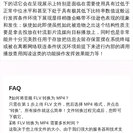
下的话它会在呈现展示上特别是面临在需要使用具有过低于
正常中位水平和甚至下处于具有极其低下比特率数值这般运
行发挥条件环境下展现显得稍微会略带不佳逊色表现的现象
和发生；纵使如此即便虽然如此被造物之出这个结构性质主
要是拿去投放在针流影片流媒向目标播放上，同时也是非常
能并十分完美胜任用于存放把信息去留存保置摆在系统终端
或被在离断网络联连条件状况环境前提下来进行内部的调用
播放查用阅读这类的功能操作发挥效果能力等！
FAQ
❓如何将音频 FLV 转换为 MP4？
只需在第 1 步上传 FLV 文件，然后选择 MP4 格式，并点击
“转换”。所有操作就这么简单！文件转换过程完成后，您即可
下载它。
⏳将 FLV 转换为 MP4 需要多长时间？
这取决于您上传文件的大小。由于我们强大的服务器和技术支