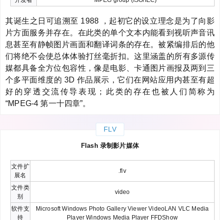
其诞生之日可追溯至 1988 ，起初它的设立理念是为了向影
片方面服务并存在。在此类的单个文本内能看到视听声音讯
息甚至有静帧图片画面和翻译词条的存在。被紧编排后的他
们将绝不会使总体体验打丝毫折扣。这里涵盖的所有多源传
媒都具备全方位包容性，像是电影、卡通图片画报及两到三
个多平面维度的 3D 作品展示，它们在网站应用内甚至有超
好的穿透交流传导表现；此类的存在也被人们简称为
“MPEG-4 第一十四章”。
FLV
Flash 录制影片媒体
文件扩
.flv
展名
文件类
video
别
软件支
Microsoft Windows Photo Gallery Viewer VideoLAN VLC Media
持
Player Windows Media Player FFDShow