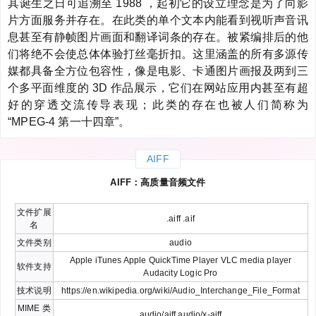
其诞生之日可追溯至 1988 ，起初它的设立理念是为了向影
片方面服务并存在。在此类的单个文本内能看到视听声音讯
息甚至有静帧图片画面和翻译词条的存在。被紧编排后的他
们将绝不会使总体体验打丝毫折扣。这里涵盖的所有多源传
媒都具备全方位包容性，像是电影、卡通图片画报及两到三
个多平面维度的 3D 作品展示，它们在网站应用内甚至有超
好的穿透交流传导表现；此类的存在也被人们简称为
“MPEG-4 第一十四章”。
AIFF
AIFF：高质量音频文件
文件扩展
.aiff .aif
名
文件类别
audio
Apple iTunes Apple QuickTime Player VLC media player
软件支持
Audacity Logic Pro
技术说明
https://en.wikipedia.org/wiki/Audio_Interchange_File_Format
MIME 类
audio/aiff audio/x-aiff