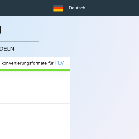
Deutsch
N
NDELN
FLV
e konvertierungsformate für