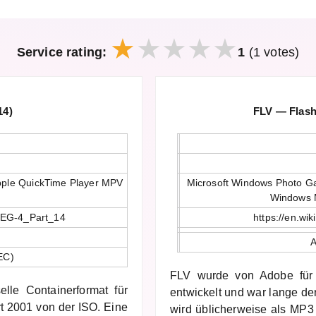
Service rating:
1
(1 votes)
14)
FLV — Flash-
pple QuickTime Player MPV
Microsoft Windows Photo G
Windows 
MPEG-4_Part_14
https://en.wi
A
EC)
FLV wurde von Adobe für
lle Containerformat für
entwickelt und war lange de
rt 2001 von der ISO. Eine
wird üblicherweise als MP