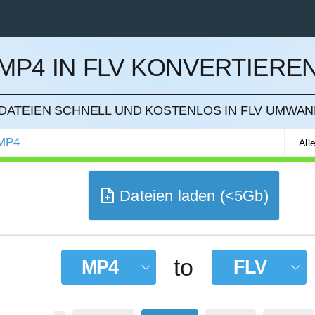
MP4 IN FLV KONVERTIERE
IEREN
DATEIEN SCHNELL UND KOSTENLOS IN FLV UMWA
MP4
All
Dateien laden (<5Gb)
to
MP4
FLV