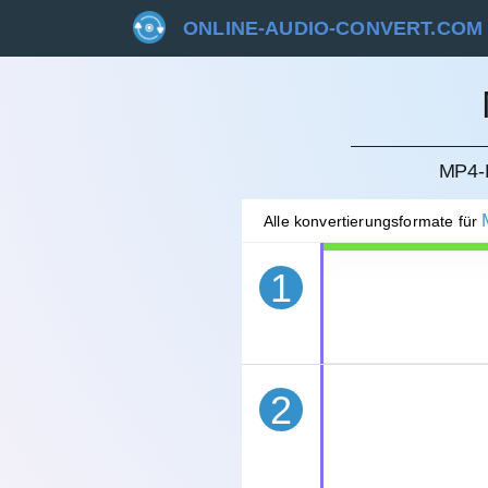
ONLINE-AUDIO-CONVERT.COM
STORN
MP4-
Alle konvertierungsformate für
1
2