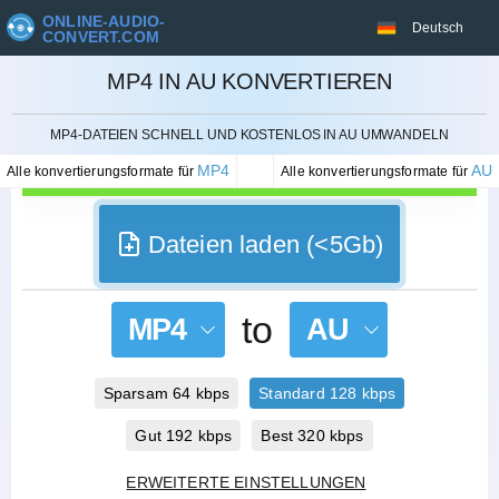
ONLINE-AUDIO-
Deutsch
CONVERT.COM
MP4 IN AU KONVERTIEREN
STORNIEREN
MP4-DATEIEN SCHNELL UND KOSTENLOS IN AU UMWANDELN
MP4
AU
Alle konvertierungsformate für
Alle konvertierungsformate für
Dateien laden (<5Gb)
to
MP4
AU
Sparsam 64 kbps
Standard 128 kbps
Gut 192 kbps
Best 320 kbps
ERWEITERTE EINSTELLUNGEN