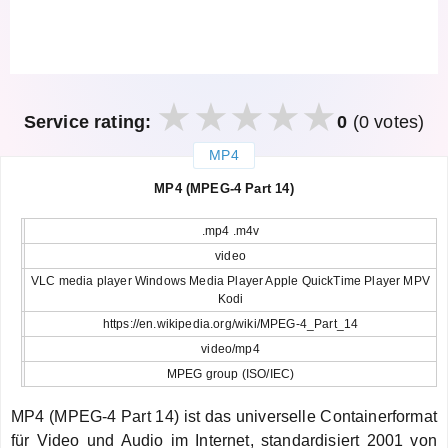
Service rating:
0
(0 votes)
MP4
закрыть
MP4 (MPEG-4 Part 14)
.mp4 .m4v
video
VLC media player Windows Media Player Apple QuickTime Player MPV
Kodi
https://en.wikipedia.org/wiki/MPEG-4_Part_14
video/mp4
MPEG group (ISO/IEC)
MP4 (MPEG-4 Part 14) ist das universelle Containerformat
für Video und Audio im Internet, standardisiert 2001 von