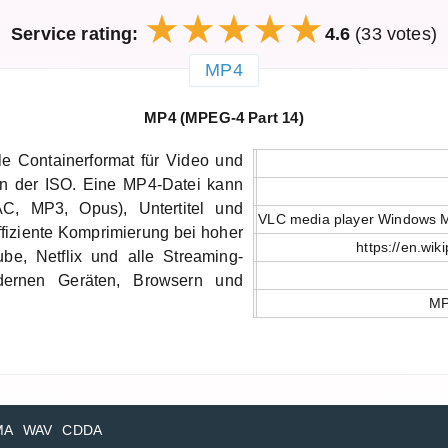
Service rating:
4.6
(33 votes)
MP4
MP4 (MPEG-4 Part 14)
le Containerformat für Video und
von der ISO. Eine MP4-Datei kann
C, MP3, Opus), Untertitel und
VLC media player Windows M
ffiziente Komprimierung bei hoher
https://en.wi
ube, Netflix und alle Streaming-
dernen Geräten, Browsern und
MP
MA
WAV
CDDA