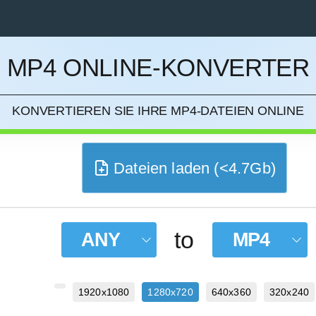
MP4 ONLINE-KONVERTER
IEREN
KONVERTIEREN SIE IHRE MP4-DATEIEN ONLINE
Dateien laden (<4.7Gb)
to
ANY
MP4
1920x1080
1280x720
640x360
320x240