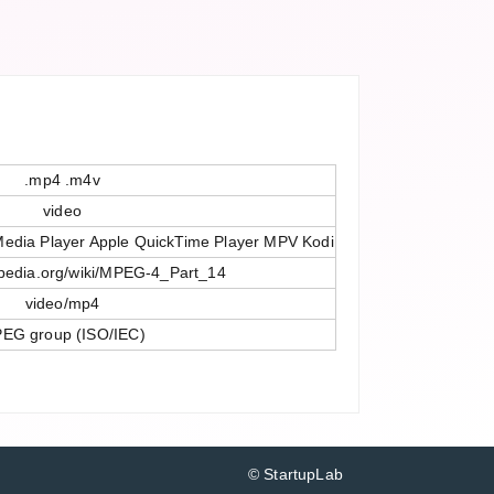
.mp4 .m4v
video
edia Player Apple QuickTime Player MPV Kodi
kipedia.org/wiki/MPEG-4_Part_14
video/mp4
EG group (ISO/IEC)
© StartupLab