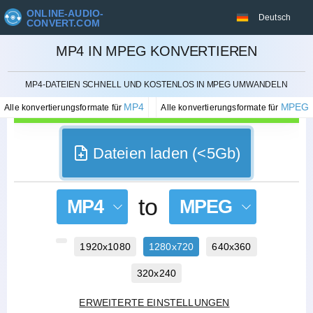
ONLINE-AUDIO-
Deutsch
CONVERT.COM
MP4 IN MPEG KONVERTIEREN
STORNIEREN
MP4-DATEIEN SCHNELL UND KOSTENLOS IN MPEG UMWANDELN
MP4
MPEG
Alle konvertierungsformate für
Alle konvertierungsformate für
Dateien laden (<5Gb)
to
MP4
MPEG
1920x1080
1280x720
640x360
320x240
ERWEITERTE EINSTELLUNGEN