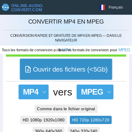
ONLINE-AUDIO-
Français
CONVERT.COM
CONVERTIR MP4 EN MPEG
ANNULER
CONVERSION RAPIDE ET GRATUITE DE MP4 EN MPEG — DANS LE
NAVIGATEUR
MP4
MPEG
Tous les formats de conversion pour
Tous les formats de conversion pour
Ouvrir des fichiers (<5Gb)
vers
MP4
MPEG
Comme dans le fichier original
HD 1080p 1920x1080
HD 720p 1280x720
360p 640x360
240p 320x240