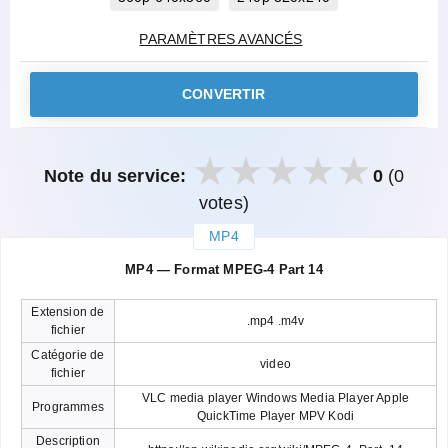
PARAMÈTRES AVANCÉS
CONVERTIR
Note du service:
0
(0
votes)
MP4
закрыть
MP4 — Format MPEG-4 Part 14
Extension de
.mp4 .m4v
fichier
Catégorie de
video
fichier
VLC media player Windows Media Player Apple
Programmes
QuickTime Player MPV Kodi
Description