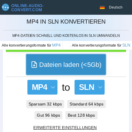
ONLINE-AUDIO-
Deutsch
CONVERT.COM
MP4 IN SLN KONVERTIEREN
STORNIEREN
MP4-DATEIEN SCHNELL UND KOSTENLOS IN SLN UMWANDELN
MP4
SLN
Alle konvertierungsformate für
Alle konvertierungsformate für
Dateien laden (<5Gb)
to
MP4
SLN
Sparsam 32 kbps
Standard 64 kbps
Gut 96 kbps
Best 128 kbps
ERWEITERTE EINSTELLUNGEN