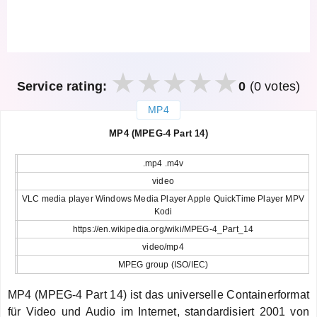
Service rating:
0
(0 votes)
MP4
закрыть
MP4 (MPEG-4 Part 14)
.mp4 .m4v
video
VLC media player Windows Media Player Apple QuickTime Player MPV
Kodi
https://en.wikipedia.org/wiki/MPEG-4_Part_14
video/mp4
MPEG group (ISO/IEC)
MP4 (MPEG-4 Part 14) ist das universelle Containerformat
für Video und Audio im Internet, standardisiert 2001 von