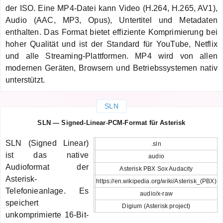
der ISO. Eine MP4-Datei kann Video (H.264, H.265, AV1),
Audio (AAC, MP3, Opus), Untertitel und Metadaten
enthalten. Das Format bietet effiziente Komprimierung bei
hoher Qualität und ist der Standard für YouTube, Netflix
und alle Streaming-Plattformen. MP4 wird von allen
modernen Geräten, Browsern und Betriebssystemen nativ
unterstützt.
SLN
SLN — Signed-Linear-PCM-Format für Asterisk
SLN (Signed Linear)
.sln
ist das native
audio
Audioformat der
Asterisk PBX Sox Audacity
Asterisk-
https://en.wikipedia.org/wiki/Asterisk_(PBX)
Telefonieanlage. Es
audio/x-raw
speichert
Digium (Asterisk project)
unkomprimierte 16-Bit-