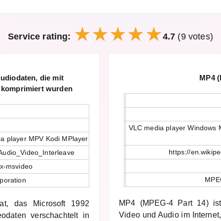
Service rating:
4.7
(9 votes)
udiodaten, die mit
MP4 (
 komprimiert wurden
VLC media player Windows M
a player MPV Kodi MPlayer
https://en.wiki
i/Audio_Video_Interleave
/x-msvideo
MPEG
poration
MP4 (MPEG-4 Part 14) ist 
mat, das Microsoft 1992
Video und Audio im Internet,
eodaten verschachtelt in