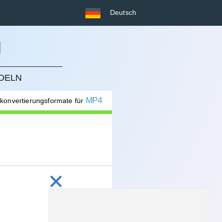
Deutsch
N
NDELN
MP4
 konvertierungsformate für