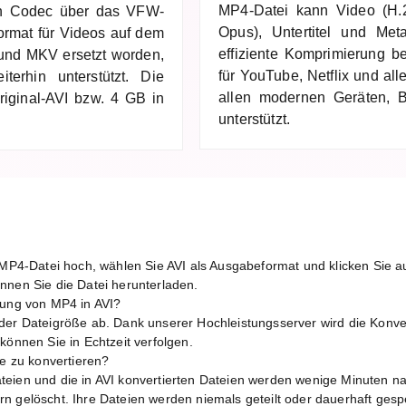
MP4-Datei kann Video (H.
den Codec über das VFW-
Opus), Untertitel und Met
ormat für Videos auf dem
effiziente Komprimierung be
und MKV ersetzt worden,
für YouTube, Netflix und al
erhin unterstützt. Die
allen modernen Geräten, B
iginal-AVI bzw. 4 GB in
unterstützt.
?
e MP4-Datei hoch, wählen Sie AVI als Ausgabeformat und klicken Sie a
nnen Sie die Datei herunterladen.
rung von MP4 in AVI?
der Dateigröße ab. Dank unserer Hochleistungsserver wird die Konver
können Sie in Echtzeit verfolgen.
ne zu konvertieren?
eien und die in AVI konvertierten Dateien werden wenige Minuten n
n gelöscht. Ihre Dateien werden niemals geteilt oder dauerhaft gespe