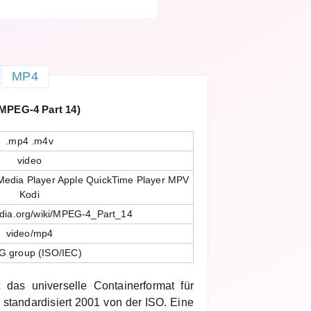
MP4
MPEG-4 Part 14)
.mp4 .m4v
video
edia Player Apple QuickTime Player MPV
Kodi
pedia.org/wiki/MPEG-4_Part_14
video/mp4
 group (ISO/IEC)
das universelle Containerformat für
 standardisiert 2001 von der ISO. Eine