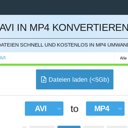
AVI IN MP4 KONVERTIERE
IEREN
DATEIEN SCHNELL UND KOSTENLOS IN MP4 UMWA
AVI
Alle
Dateien laden (<5Gb)
to
AVI
MP4