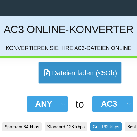
AC3 ONLINE-KONVERTER
IEREN
KONVERTIEREN SIE IHRE AC3-DATEIEN ONLINE
Dateien laden (<5Gb)
to
ANY
AC3
Sparsam 64 kbps
Standard 128 kbps
Gut 192 kbps
Best