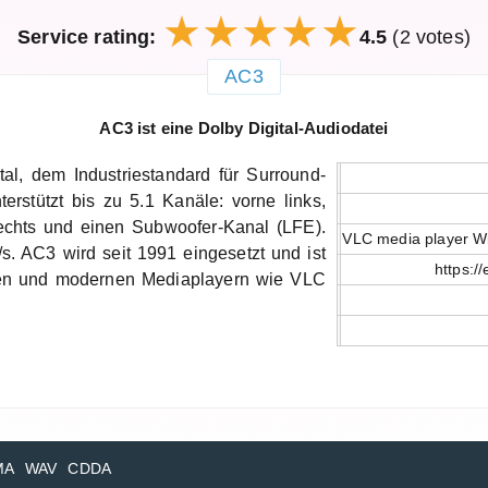
Service rating:
4.5
(2 votes)
AC3
AC3 ist eine Dolby Digital-Audiodatei
al, dem Industriestandard für Surround-
rstützt bis zu 5.1 Kanäle: vorne links,
n rechts und einen Subwoofer-Kanal (LFE).
VLC media player W
t/s. AC3 wird seit 1991 eingesetzt und ist
https:/
men und modernen Mediaplayern wie VLC
MA
WAV
CDDA