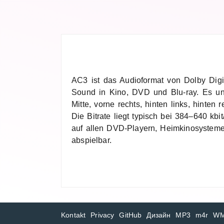
AC3 ist das Audioformat von Dolby Digit
Sound in Kino, DVD und Blu-ray. Es unte
Mitte, vorne rechts, hinten links, hinte
Die Bitrate liegt typisch bei 384–640 kbi
auf allen DVD-Playern, Heimkinosyste
abspielbar.
Kontakt
Privacy
GitHub
Дизайн
MP3
m4r
W