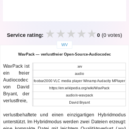
Service rating:
0
(0 votes)
WV
закрыть
WavPack — verlustfreier Open-Source-Audiocodec
WavPack ist
.wv
ein freier
audio
Audiocodec
foobar2000 VLC media player Winamp Audacity MPlayer
von David
https://en.wikipedia.org/wiki/WavPack
Bryant, der
audio/x-wavpack
verlustfreie,
David Bryant
verlustbehaftete und einen einzigartigen Hybridmodus
unterstützt. Im Hybridmodus werden zwei Dateien erzeugt:
eine kompakte Datei mit leichtem Qualitätsverlust (.wv)