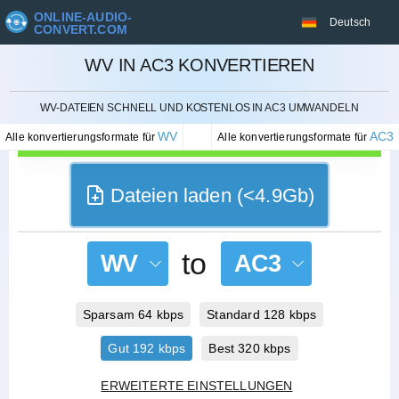
ONLINE-AUDIO-
Deutsch
CONVERT.COM
WV IN AC3 KONVERTIEREN
STORNIEREN
WV-DATEIEN SCHNELL UND KOSTENLOS IN AC3 UMWANDELN
WV
AC3
Alle konvertierungsformate für
Alle konvertierungsformate für
Dateien laden (<4.9Gb)
to
WV
AC3
Sparsam 64 kbps
Standard 128 kbps
Gut 192 kbps
Best 320 kbps
ERWEITERTE EINSTELLUNGEN