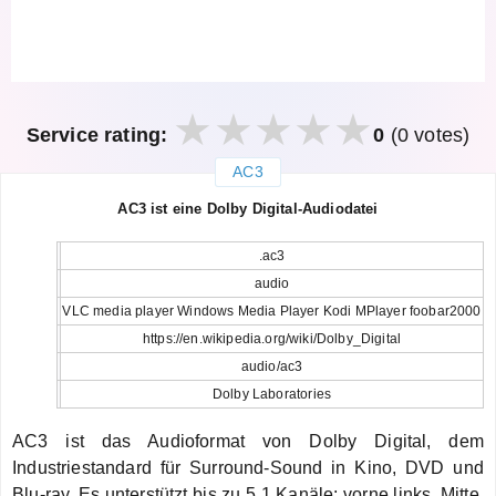
Service rating:
0
(0 votes)
AC3
закрыть
AC3 ist eine Dolby Digital-Audiodatei
.ac3
audio
VLC media player Windows Media Player Kodi MPlayer foobar2000
https://en.wikipedia.org/wiki/Dolby_Digital
audio/ac3
Dolby Laboratories
AC3 ist das Audioformat von Dolby Digital, dem
Industriestandard für Surround-Sound in Kino, DVD und
Blu-ray. Es unterstützt bis zu 5.1 Kanäle: vorne links, Mitte,