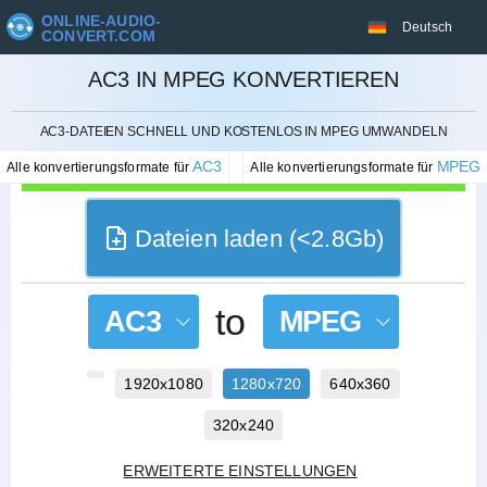
ONLINE-AUDIO-
Deutsch
CONVERT.COM
AC3 IN MPEG KONVERTIEREN
STORNIEREN
AC3-DATEIEN SCHNELL UND KOSTENLOS IN MPEG UMWANDELN
AC3
MPEG
Alle konvertierungsformate für
Alle konvertierungsformate für
Dateien laden (<2.8Gb)
to
AC3
MPEG
1920x1080
1280x720
640x360
320x240
ERWEITERTE EINSTELLUNGEN