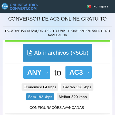
ONLINE-AUDIO-
Português
CONVERT.COM
CANCELAR
CONVERSOR DE AC3 ONLINE GRATUITO
FAÇA UPLOAD DO ARQUIVO AC3 E CONVERTA INSTANTANEAMENTE NO
NAVEGADOR
Abrir archivos (<5Gb)
to
ANY
AC3
Econômico 64 kbps
Padrão 128 kbps
Bom 192 kbps
Melhor 320 kbps
CONFIGURAÇÕES AVANÇADAS