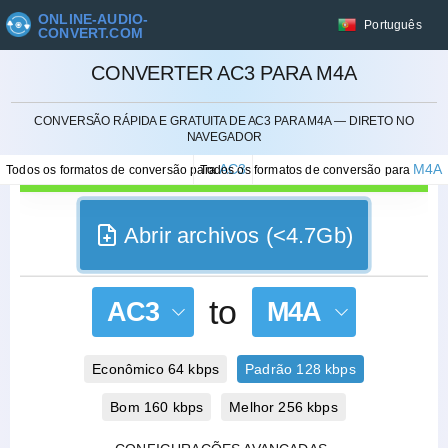
ONLINE-AUDIO-
Português
CONVERT.COM
CONVERTER AC3 PARA M4A
CANCELAR
CONVERSÃO RÁPIDA E GRATUITA DE AC3 PARA M4A — DIRETO NO
NAVEGADOR
AC3
M4A
Todos os formatos de conversão para
Todos os formatos de conversão para
Abrir archivos (<4.7Gb)
to
AC3
M4A
Econômico 64 kbps
Padrão 128 kbps
Bom 160 kbps
Melhor 256 kbps