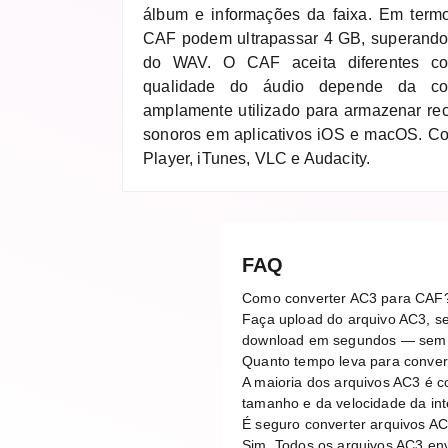
álbum e informações da faixa. Em term
CAF podem ultrapassar 4 GB, superando 
do WAV. O CAF aceita diferentes c
qualidade do áudio depende da cod
amplamente utilizado para armazenar rec
sonoros em aplicativos iOS e macOS. C
Player, iTunes, VLC e Audacity.
FAQ
Como converter AC3 para CAF
Faça upload do arquivo AC3, se
download em segundos — sem n
Quanto tempo leva para conve
A maioria dos arquivos AC3 é 
tamanho e da velocidade da in
É seguro converter arquivos AC
Sim. Todos os arquivos AC3 en