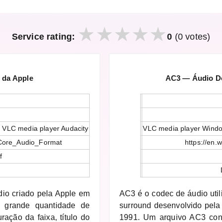
Service rating:
0
(0 votes)
 da Apple
AC3 — Áudio Dol
 VLC media player Audacity
VLC media player Windo
i/Core_Audio_Format
https://en.w
f
.
dio criado pela Apple em
AC3 é o codec de áudio util
 grande quantidade de
surround desenvolvido pela
ração da faixa, título do
1991. Um arquivo AC3 cont