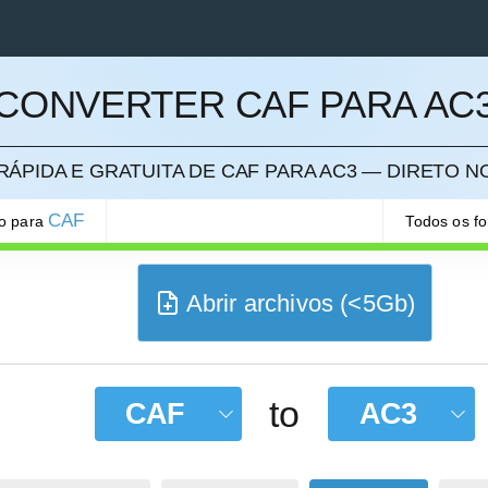
CONVERTER CAF PARA AC
ELAR
ÁPIDA E GRATUITA DE CAF PARA AC3 — DIRETO 
CAF
ão para
Todos os f
Abrir archivos (<5Gb)
to
CAF
AC3