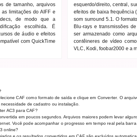
os de tamanho, arquivos
esquerdo/direito, central, s
as limitações do AIFF e
efeitos de baixa frequênci
odecs, de modo que a
som surround 5.1. O forma
ificação escolhida. É
Blu-rays e transmissões de
ursos de áudio e efeitos
ser armazenado como arqu
ompatível com QuickTime
contêineres de vídeo com
VLC, Kodi, foobar2000 e a m
?
lecione CAF como formato de saída e clique em Converter. O arquivo
ecessidade de cadastro ou instalação.
rter AC3 para CAF?
convertida em poucos segundos. Arquivos maiores podem levar algu
ternet. Você pode acompanhar o progresso em tempo real pela barra
3 online?
viados e os resultados convertidos em CAF são excluídos automatic