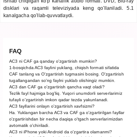
ishlab chiqilgan ko'p kanallik audio formati. DVD, Blu-ray
disklari va raqamli televiziyada keng qo'llaniladi. 5.1
kanalgacha qo'llab-quvvatlaydi.
FAQ
AC3 ni CAF ga qanday o'zgartirish mumkin?
1-bosqichda AC3 faylini yuklang, chiqish formati sifatida
CAF tanlang va O'zgartirish tugmasini bosing. O'zgartirish
tugallangandan so'ng faylni yuklab olishingiz mumkin.
AC3 dan CAF ga o'zgartirish qancha vaqt oladi?
Tezlik fayl hajmiga bog'liq. Yuqori unumdorli serverlarimiz
tufayli o'zgartirish imkon qadar tezda yakunlanadi.
AC3 fayllarini onlayn o'zgartirish xavfsizmi?
Ha. Yuklangan barcha AC3 va CAF ga o'zgartirilgan fayllar
o'zgartirishdan bir necha daqiqa o'tgach serverlarimizdan
avtomatik o'chiriladi.
AC3 ni iPhone yoki Android da o'zgartira olamanmi?