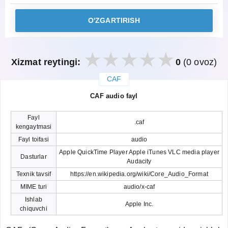
O'ZGARTIRISH
Xizmat reytingi:
0
(0 ovoz)
CAF
закрыть
CAF audio fayl
Fayl
.caf
kengaytmasi
Fayl toifasi
audio
Apple QuickTime Player Apple iTunes VLC media player
Dasturlar
Audacity
Texnik tavsif
https://en.wikipedia.org/wiki/Core_Audio_Format
MIME turi
audio/x-caf
Ishlab
Apple Inc.
chiquvchi