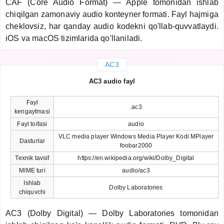
CAF (Core Audio Format) — Apple tomonidan ishlab
chiqilgan zamonaviy audio konteyner formati. Fayl hajmiga
cheklovsiz, har qanday audio kodekni qo'llab-quvvatlaydi.
iOS va macOS tizimlarida qo'llaniladi.
AC3
AC3 audio fayl
Fayl
.ac3
kengaytmasi
Fayl toifasi
audio
VLC media player Windows Media Player Kodi MPlayer
Dasturlar
foobar2000
Texnik tavsif
https://en.wikipedia.org/wiki/Dolby_Digital
MIME turi
audio/ac3
Ishlab
Dolby Laboratories
chiquvchi
AC3 (Dolby Digital) — Dolby Laboratories tomonidan