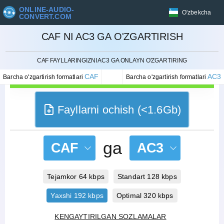
ONLINE-AUDIO-
O'zbekcha
CONVERT.COM
CAF NI AC3 GA O'ZGARTIRISH
BEKOR QILISH
CAF FAYLLARINGIZNI AC3 GA ONLAYN O'ZGARTIRING
CAF
AC3
Barcha o'zgartirish formatlari
Barcha o'zgartirish formatlari
Fayllarni ochish (<1.6Gb)
ga
CAF
AC3
Tejamkor 64 kbps
Standart 128 kbps
Yaxshi 192 kbps
Optimal 320 kbps
KENGAYTIRILGAN SOZLAMALAR