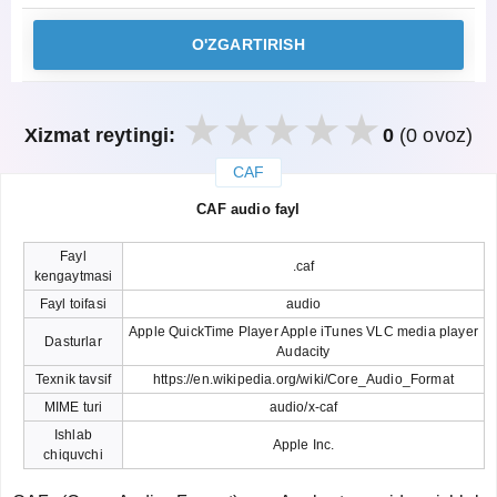
O'ZGARTIRISH
Xizmat reytingi:
0
(0 ovoz)
CAF
закрыть
CAF audio fayl
Fayl
.caf
kengaytmasi
Fayl toifasi
audio
Apple QuickTime Player Apple iTunes VLC media player
Dasturlar
Audacity
Texnik tavsif
https://en.wikipedia.org/wiki/Core_Audio_Format
MIME turi
audio/x-caf
Ishlab
Apple Inc.
chiquvchi