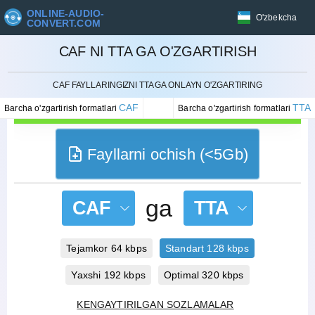
ONLINE-AUDIO-
O'zbekcha
CONVERT.COM
CAF NI TTA GA O'ZGARTIRISH
BEKOR QILISH
CAF FAYLLARINGIZNI TTA GA ONLAYN O'ZGARTIRING
CAF
TTA
Barcha o'zgartirish formatlari
Barcha o'zgartirish formatlari
Fayllarni ochish (<5Gb)
ga
CAF
TTA
Tejamkor 64 kbps
Standart 128 kbps
Yaxshi 192 kbps
Optimal 320 kbps
KENGAYTIRILGAN SOZLAMALAR