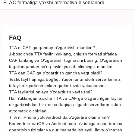
FLAC formatiga yaxshi alternativa hisoblanadi.
FAQ
TTA ni CAF ga qanday o'zgartirish mumkin?
1-bosqichda TTA faylini yuklang, chiqish formati sifatida
CAF tanlang va O'zgartirish tugmasini bosing. O'zgartirish
tugallangandan so'ng faylni yuklab olishingiz mumkin.
TTA dan CAF ga o'zgartirish qancha vaqt oladi?
Tezlik fayl hajmiga bog'liq. Yuqori unumdorli serverlarimiz
tufayli o'zgartirish imkon qadar tezda yakunlanadi.
TTA fayllarini onlayn o'zgartirish xavfsizmi?
Ha. Yuklangan barcha TTA va CAF ga o'zgartirilgan fayllar
o'zgartirishdan bir necha daqiqa o'tgach serverlarimizdan
avtomatik o'chiriladi.
TTA ni iPhone yoki Android da o'zgartira olamanmi?
Konverterimiz iOS va Android ham o'z ichiga olgan barcha
operatsion tizimlar va qurilmalarda ishlaydi. Ilova o'rnatish