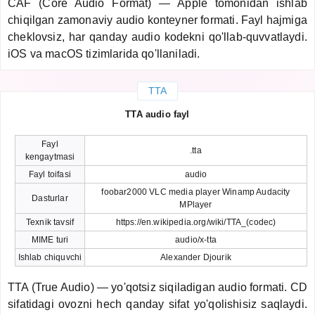
CAF (Core Audio Format) — Apple tomonidan ishlab
chiqilgan zamonaviy audio konteyner formati. Fayl hajmiga
cheklovsiz, har qanday audio kodekni qo'llab-quvvatlaydi.
iOS va macOS tizimlarida qo'llaniladi.
TTA
TTA audio fayl
Fayl
.tta
kengaytmasi
Fayl toifasi
audio
foobar2000 VLC media player Winamp Audacity
Dasturlar
MPlayer
Texnik tavsif
https://en.wikipedia.org/wiki/TTA_(codec)
MIME turi
audio/x-tta
Ishlab chiquvchi
Alexander Djourik
TTA (True Audio) — yo'qotsiz siqiladigan audio formati. CD
sifatidagi ovozni hech qanday sifat yo'qolishisiz saqlaydi.