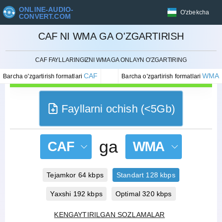
ONLINE-AUDIO-
O'zbekcha
CONVERT.COM
CAF NI WMA GA O'ZGARTIRISH
BEKOR QILISH
CAF FAYLLARINGIZNI WMA GA ONLAYN O'ZGARTIRING
CAF
WMA
Barcha o'zgartirish formatlari
Barcha o'zgartirish formatlari
Fayllarni ochish (<5Gb)
ga
CAF
WMA
Tejamkor 64 kbps
Standart 128 kbps
Yaxshi 192 kbps
Optimal 320 kbps
KENGAYTIRILGAN SOZLAMALAR