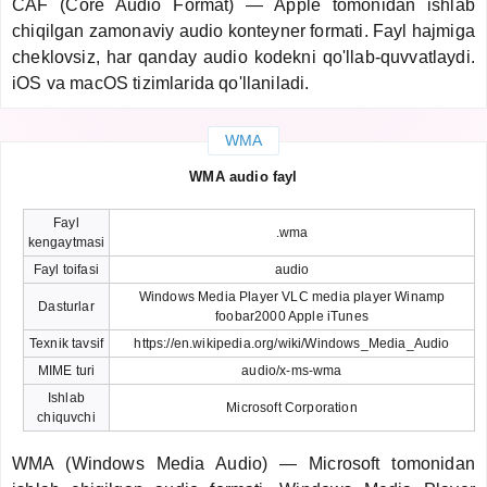
CAF (Core Audio Format) — Apple tomonidan ishlab
chiqilgan zamonaviy audio konteyner formati. Fayl hajmiga
cheklovsiz, har qanday audio kodekni qo'llab-quvvatlaydi.
iOS va macOS tizimlarida qo'llaniladi.
WMA
WMA audio fayl
Fayl
.wma
kengaytmasi
Fayl toifasi
audio
Windows Media Player VLC media player Winamp
Dasturlar
foobar2000 Apple iTunes
Texnik tavsif
https://en.wikipedia.org/wiki/Windows_Media_Audio
MIME turi
audio/x-ms-wma
Ishlab
Microsoft Corporation
chiquvchi
WMA (Windows Media Audio) — Microsoft tomonidan