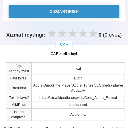
O'ZGARTIRISH
Xizmat reytingi:
0
(0 ovoz)
CAF
закрыть
CAF audio fayl
Fayl
.caf
kengaytmasi
Fayl toifasi
audio
Apple QuickTime Player Apple iTunes VLC media player
Dasturlar
Audacity
Texnik tavsif
https://en.wikipedia.org/wiki/Core_Audio_Format
MIME turi
audio/x-caf
Ishlab
Apple Inc.
chiquvchi