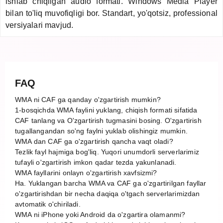
ishlab chiqilgan audio formati. Windows Media Player
bilan to'liq muvofiqligi bor. Standart, yo'qotsiz, professional
versiyalari mavjud.
FAQ
WMA ni CAF ga qanday o'zgartirish mumkin?
1-bosqichda WMA faylini yuklang, chiqish formati sifatida
CAF tanlang va O'zgartirish tugmasini bosing. O'zgartirish
tugallangandan so'ng faylni yuklab olishingiz mumkin.
WMA dan CAF ga o'zgartirish qancha vaqt oladi?
Tezlik fayl hajmiga bog'liq. Yuqori unumdorli serverlarimiz
tufayli o'zgartirish imkon qadar tezda yakunlanadi.
WMA fayllarini onlayn o'zgartirish xavfsizmi?
Ha. Yuklangan barcha WMA va CAF ga o'zgartirilgan fayllar
o'zgartirishdan bir necha daqiqa o'tgach serverlarimizdan
avtomatik o'chiriladi.
WMA ni iPhone yoki Android da o'zgartira olamanmi?