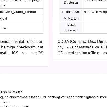
le iTunes VLC media player
Apple iTunes
Dasturlar
city
/wiki/Core_Audio_Format
Texnik tavsif
https://en.wik
x-caf
MIME turi
Ishlab
 Inc.
chiquvchi
nidan ishlab chiqilgan
CDDA (Compact Disc Digital
 hajmiga cheklovsiz, har
44,1 kGs chastotada va 16 b
atlaydi. iOS va macOS
CD pleerlar bilan to'liq muvof
irish mumkin?
g, chiqish formati sifatida CAF tanlang va O'zgartirish tugmasini bos
umkin.