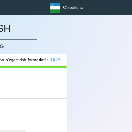
O'zbekcha
SH
NG
CDDA
ha o'zgartirish formatlari