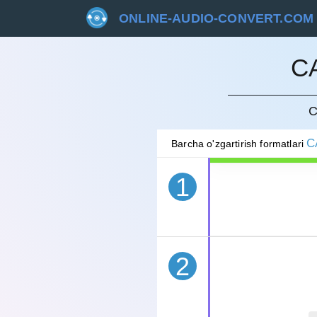
ONLINE-AUDIO-CONVERT.COM
C
BEKOR 
C
C
Barcha o'zgartirish formatlari
1
2