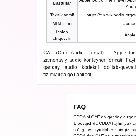
Apple QuickTime Player App
Dasturlar
Auda
Texnik tavsif
https://en.wikipedia.org
MIME turi
audio/
Ishlab
Apple
chiquvchi
CAF (Core Audio Format) — Apple tomo
zamonaviy audio konteyner formati. Fayl
qanday audio kodekni qo'llab-quvv
tizimlarida qo'llaniladi.
FAQ
CDDA ni CAF ga qanday o'zgart
1-bosqichda CDDA faylini yuklan
so'ng faylni yuklab olishingiz m