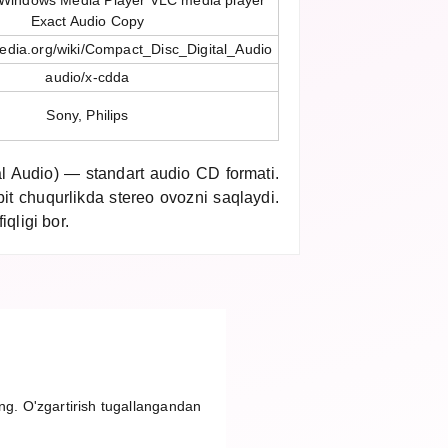
 Windows Media Player VLC media player
Exact Audio Copy
ipedia.org/wiki/Compact_Disc_Digital_Audio
audio/x-cdda
Sony, Philips
 Audio) — standart audio CD formati.
it chuqurlikda stereo ovozni saqlaydi.
iqligi bor.
ing. O'zgartirish tugallangandan