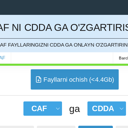
AF NI CDDA GA O'ZGARTIRI
QILISH
AF FAYLLARINGIZNI CDDA GA ONLAYN O'ZGARTIRI
AF
Barc
Fayllarni ochish (<4.4Gb)
ga
CAF
CDDA