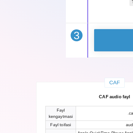
3
CAF
CAF audio fayl
Fayl
.ca
kengaytmasi
Fayl toifasi
aud