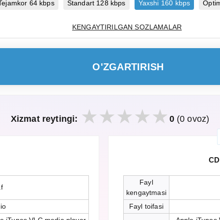
Tejamkor 64 kbps
Standart 128 kbps
Yaxshi 160 kbps
Opti
KENGAYTIRILGAN SOZLAMALAR
O'ZGARTIRISH
Xizmat reytingi:
0
(0 ovoz)
CD
Fayl
f
kengaytmasi
io
Fayl toifasi