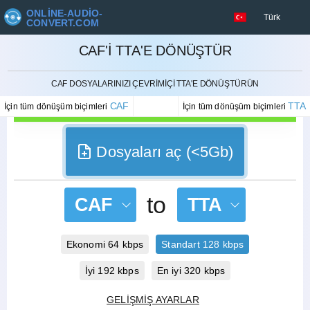
ONLINE-AUDIO-
Türk
CONVERT.COM
CAF'I TTA'E DÖNÜŞTÜR
İPTAL ETMEK
CAF DOSYALARINIZI ÇEVRIMIÇI TTA'E DÖNÜŞTÜRÜN
CAF
TTA
İçin tüm dönüşüm biçimleri
İçin tüm dönüşüm biçimleri
Dosyaları aç (<5Gb)
to
CAF
TTA
Ekonomi 64 kbps
Standart 128 kbps
İyi 192 kbps
En iyi 320 kbps
GELIŞMIŞ AYARLAR