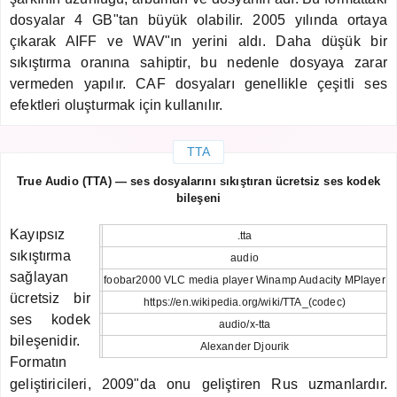
dosyalar 4 GB"tan büyük olabilir. 2005 yılında ortaya
çıkarak AIFF ve WAV"ın yerini aldı. Daha düşük bir
sıkıştırma oranına sahiptir, bu nedenle dosyaya zarar
vermeden yapılır. CAF dosyaları genellikle çeşitli ses
efektleri oluşturmak için kullanılır.
TTA
True Audio (TTA) — ses dosyalarını sıkıştıran ücretsiz ses kodek
bileşeni
Kayıpsız
.tta
sıkıştırma
audio
sağlayan
foobar2000 VLC media player Winamp Audacity MPlayer
ücretsiz bir
https://en.wikipedia.org/wiki/TTA_(codec)
ses kodek
audio/x-tta
bileşenidir.
Alexander Djourik
Formatın
geliştiricileri, 2009"da onu geliştiren Rus uzmanlardır.