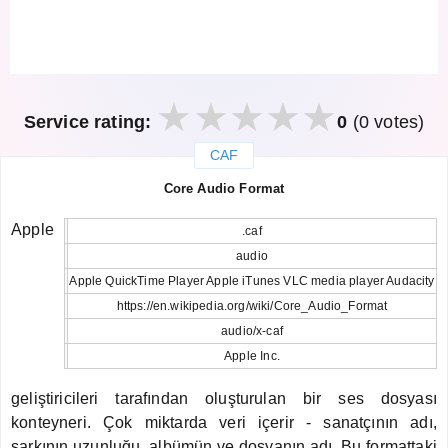
Service rating:
0
(0 votes)
CAF
закрыть
Core Audio Format
Apple
.caf
audio
Apple QuickTime Player Apple iTunes VLC media player Audacity
https://en.wikipedia.org/wiki/Core_Audio_Format
audio/x-caf
Apple Inc.
geliştiricileri tarafından oluşturulan bir ses dosyası
konteyneri. Çok miktarda veri içerir - sanatçının adı,
şarkının uzunluğu, albümün ve dosyanın adı. Bu formattaki