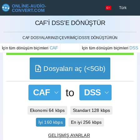
ONLINE-AUDIO-
Türk
CONVERT.COM
CAF'I DSS'E DÖNÜŞTÜR
İPTAL ETMEK
CAF DOSYALARINIZI ÇEVRIMIÇI DSS'E DÖNÜŞTÜRÜN
CAF
DSS
İçin tüm dönüşüm biçimleri
İçin tüm dönüşüm biçimleri
Dosyaları aç (<5Gb)
to
CAF
DSS
Ekonomi 64 kbps
Standart 128 kbps
İyi 160 kbps
En iyi 256 kbps
GELIŞMIŞ AYARLAR