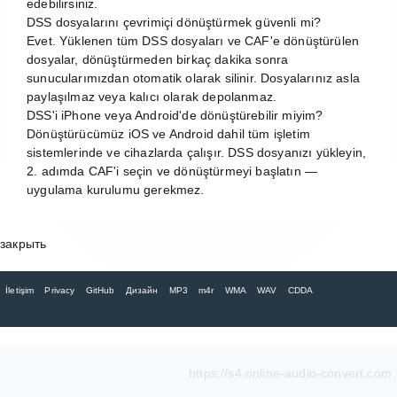
edebilirsiniz.
DSS dosyalarını çevrimiçi dönüştürmek güvenli mi?
Evet. Yüklenen tüm DSS dosyaları ve CAF'e dönüştürülen
dosyalar, dönüştürmeden birkaç dakika sonra
sunucularımızdan otomatik olarak silinir. Dosyalarınız asla
paylaşılmaz veya kalıcı olarak depolanmaz.
DSS'i iPhone veya Android'de dönüştürebilir miyim?
Dönüştürücümüz iOS ve Android dahil tüm işletim
sistemlerinde ve cihazlarda çalışır. DSS dosyanızı yükleyin,
2. adımda CAF'i seçin ve dönüştürmeyi başlatın —
uygulama kurulumu gerekmez.
закрыть
İletişim
Privacy
GitHub
Дизайн
MP3
m4r
WMA
WAV
CDDA
https://s4.online-audio-convert.com