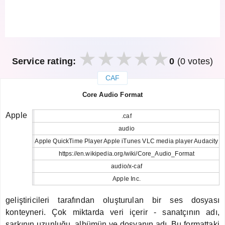
Service rating:
0
(0 votes)
CAF
закрыть
Core Audio Format
Apple
.caf
audio
Apple QuickTime Player Apple iTunes VLC media player Audacity
https://en.wikipedia.org/wiki/Core_Audio_Format
audio/x-caf
Apple Inc.
geliştiricileri tarafından oluşturulan bir ses dosyası
konteyneri. Çok miktarda veri içerir - sanatçının adı,
şarkının uzunluğu, albümün ve dosyanın adı. Bu formattaki